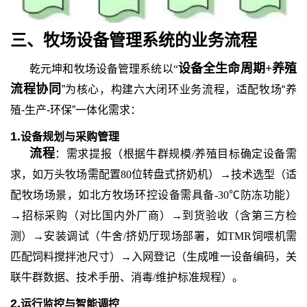
三
、牧场设备管理系统
的
业务流程
设备全生命周期
+养殖
乾元坤和
牧场设备管理系统以
“
流程协同
”为核心，构建六大闭环业务流程，适配牧场“养
殖-生产-环保”一体化需求：
1.
设备规划与采购管理
流程
：需求提报（根据牛群规模
/养殖目标确定设备需
求，如万头牧场需配置80位转盘式挤奶机）→技术选型（适
配牧场场景，如北方牧场环控设备需具备-30℃防冻功能）
→招标采购（对比国内外厂商）→到货验收（含第三方检
测）→安装调试（牛舍/挤奶厅现场部署，如TMR饲喂机需
匹配饲料搅拌池尺寸）→入网登记（生成唯一设备编码，关
联牛群数据、技术手册、消毒/维护标准规程）。
2.
运行监控与智能调控