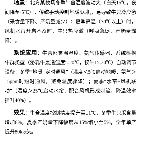
场景
：北方某牧场冬季牛舍温度波动大（白天
15℃，夜
间降至-5℃），传统手动控制地暖/风机，易导致牛只冷应激
（采食量下降、产奶量减少）；夏季高温（30℃以上）时，
风机水帘开启不及时，牛只热应激（呼吸急促、产奶量骤
降）。
系统应用
：牛舍部署温湿度、氨气传感器，系统根据
牛群类型（泌乳牛最适温度
5-20℃，犊牛15-20℃）自动调节
设备：冬季“地暖+定时通风”（温度＜5℃启动地暖，氨气＞
15ppm时短时通风，避免温度骤降）；夏季“水帘+风机联
动”（温度＞25℃启动水帘，配合风机形成对流，降温效率
提升40%）。
效果
：牛舍温度控制精度提升至
±1℃，冬季牛只采食量
增加8%，夏季产奶量下降幅度从15%缩小至5%，全年单产
提升80kg/头。