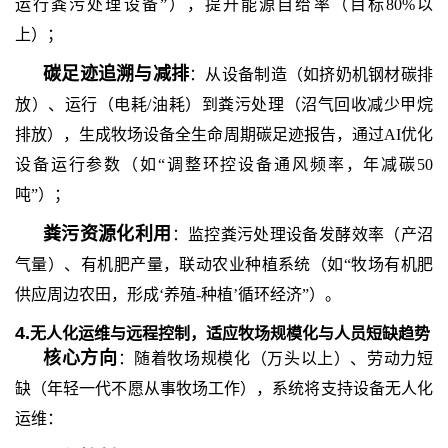
运行粪污处理设备”），提升能源自给率（目标80%以
上）；
碳足迹追溯与减排
：从设备制造（如挤奶机钢材碳排
放）、运行（电耗
/油耗）到粪污处理（沼气回收减少甲烷
排放），生成牧场设备全生命周期碳足迹报告，通过AI优化
设备运行参数（如“调整环控设备通风频率，年减碳50
吨”）；
粪污资源化利用
：监控粪污处理设备发酵效率（产沼
气量）、有机肥产量，联动农业种植系统（如
“牧场有机肥
供应周边农田，形成‘养殖-种植’循环经济”）。
4.
无人化运维与远程控制，适应牧场规模化与人员短缺趋势
核心方向
：随着牧场规模化（万头以上）、劳动力短
缺（年轻一代不愿从事牧场工作），系统将支持设备无人化
运维：