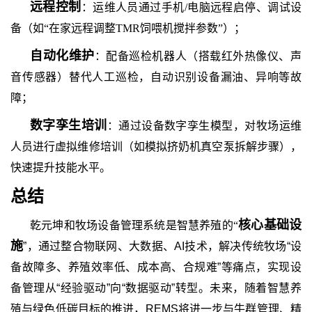
远程控制
：运维人员通过手机
/电脑远程启停、调试设
备（如“在家远程调整TMR饲喂机搅拌参数”）；
自动化维护
：配备巡检机器人（搭载红外热像仪、声
音传感器）替代人工巡检，自动识别设备漏油、异响等故
障；
数字孪生培训
：通过设备数字孪生模型，对牧场运维
人员进行虚拟维修培训（如模拟挤奶机真空泵拆解步骤），
快速提升技能水平。
总结
核心基础设
乾元坤和
牧场设备管理系统是智慧养殖的
“
施
”，通过整合物联网、大数据、AI技术，解决传统牧场“设
备故障多、养殖效率低、成本高、合规难”等痛点，实现设
备管理从“经验驱动”向“数据驱动”转型。未来，随着智慧养
殖与绿色低碳目标的推进，REMS将进一步与牛群管理、精