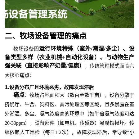
二、牧场设备管理
的
痛点
运行环境特殊（室外
/潮湿/多尘）、设
牧场设备因
备类型多样（农业机械+自动化设备）、与动物生产
强关联（直接影响产奶量/健康）
，传统管理模式面临六
大核心痛点：
1.
设备分布广且环境恶劣，故障发现滞后
痛点
：牧场占地面积大（数百至数千亩），设备分散于
挤奶厅、牛舍、饲料区、粪污处理区等区域，且多暴露在室
外潮湿、多尘、氨气浓度高的环境中（如牛舍氨气浓度可达
20-30ppm），设备部件（如电机、传感器）易腐蚀损坏。传
统依赖人工巡检（每日1-2次），故障发现滞后，常导致“小