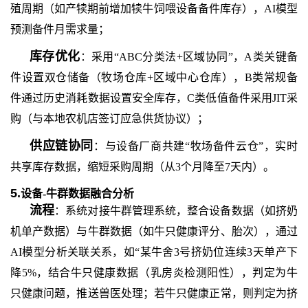
殖周期（如产犊期前增加犊牛饲喂设备备件库存），
AI模型
预测备件月需求量；
库存优化
：采用
“ABC分类法+区域协同”，A类关键备
件设置双仓储备（牧场仓库+区域中心仓库），B类常规备
件通过历史消耗数据设置安全库存，C类低值备件采用JIT采
购（与本地农机店签订应急供货协议）；
供应链协同
：与设备厂商共建
“牧场备件云仓”，实时
共享库存数据，缩短采购周期（从3个月降至7天内）。
5.
设备
-牛群数据融合分析
流程
：系统对接牛群管理系统，整合设备数据（如挤奶
机单产数据）与牛群数据（如牛只健康评分、胎次），通过
AI模型分析关联关系，如“某牛舍3号挤奶位连续3天单产下
降5%，结合牛只健康数据（乳房炎检测阳性），判定为牛
只健康问题，推送兽医处理；若牛只健康正常，则判定为挤