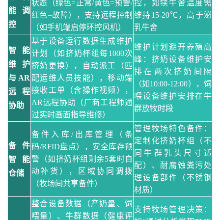
状态（绿色
=正常/黄色=预警/
控，如犊牛舍温度需
能调
红色=故障），支持远程控制
维持
15-20℃，高于泌
控
（如手机端启停环控风机）
乳牛舍
基于设备运行数据生成维护
维护计划避开养殖高
智能
计划（如挤奶杯组每
1000次
峰：挤奶设备维护安
维护
挤奶更换），自动派工（匹
排在两次挤奶间隔
与
AR
配运维人员技能），移动端
（如
10:00-12:00），饲
接收工单（含操作视频），
远程
喂设备维护安排在牛
AR远程协助（厂商工程师通
协助
群放牧时段
过实时画面指导维修）
管理牧场特色备件：
备件入库
/出库管理（条
定制化挤奶杯组（不
备件
码/RFID盘点），安全库存预
同牛群乳头尺寸适
警（如挤奶杯组剩余5套时自
智能
配）、耐腐蚀粪污处
动补货），区域协同调拨
仓储
理设备部件（不锈钢
（牧场间共享备件）
材质）
整合设备数据（产奶量、饲
支持牧场管理决策：
喂量）、牛群数据（健康评