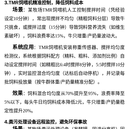
3.
TMR饲喂机精准控制，降低饲料成本
场景
：某牧场
TMR饲喂机人工控制搅拌时间（凭经验
设定10分钟），常出现搅拌不均匀（精粗饲料分层）导致牛
只挑食，或搅拌过度（15分钟）导致饲料营养流失（如维生
素破坏），饲料浪费率达15%，牛只增重/产奶量波动大。
系统应用
：
TMR饲喂机安装称重传感器、搅拌均匀度
检测仪，系统根据饲料配方（精料、粗料、添加剂比例）自
动设定搅拌时间（如精粗比6:4时搅拌8分钟，5:5时搅拌10分
钟），实时监控混合均匀度（达标后自动停机），并记录每
批饲料投放量（按牛群体重/产奶量精准分配）。
效果
：饲料混合均匀度从
70%提升至95%，浪费率降至
5%以下，每头牛日均饲料成本降低2元，牛只增重/产奶量稳
定性提升20%。
4.
粪污处理设备远程监控，避免环保事故