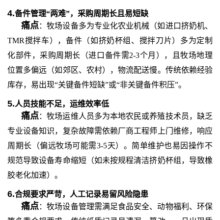
4.
备件管理
“两难”，采购周期长且易短缺
痛点
：牧场设备多为专业化农业机械（如进口挤奶机、
TMR搅拌车），备件（如挤奶杯组、搅拌刀片）多为定制
化部件，采购周期长（进口备件需2-3个月），且牧场地理
位置多偏远（如郊区、农村），物流配送慢。传统依赖经验
库存，易出现“关键备件短缺”或“非关键备件积压”。
5.
人员技能不足，运维效率低
痛点
：牧场运维人员多为本地农民或养殖技术员，缺乏
专业设备知识，复杂故障需依赖厂商工程师上门维修，响应
周期长（偏远牧场可能需
3-5天）。简单维护也易因操作不
规范导致设备寿命缩短（如未按规程清洁挤奶杯组，导致橡
胶老化加速）。
6.
合规要求严苛，人工记录易留风险隐患
痛点
：牧场设备管理需满足食品安全、动物福利、环保