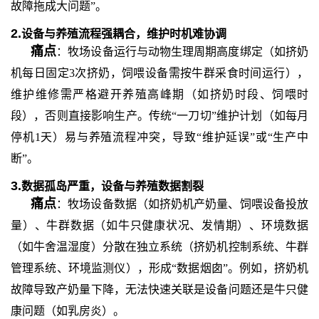
故障拖成大问题”。
2.
设备与养殖流程强耦合，维护时机难协调
痛点
：牧场设备运行与动物生理周期高度绑定（如挤奶
机每日固定
3次挤奶，饲喂设备需按牛群采食时间运行），
维护维修需严格避开养殖高峰期（如挤奶时段、饲喂时
段），否则直接影响生产。传统“一刀切”维护计划（如每月
停机1天）易与养殖流程冲突，导致“维护延误”或“生产中
断”。
3.
数据孤岛严重，设备与养殖数据割裂
痛点
：牧场设备数据（如挤奶机产奶量、饲喂设备投放
量）、牛群数据（如牛只健康状况、发情期）、环境数据
（如牛舍温湿度）分散在独立系统（挤奶机控制系统、牛群
管理系统、环境监测仪），形成
“数据烟囱”。例如，挤奶机
故障导致产奶量下降，无法快速关联是设备问题还是牛只健
康问题（如乳房炎）。