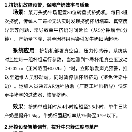
1.
挤奶机故障预警，保障产奶效率与质量
场景
：某万头奶牛场配置
80位转盘式挤奶机，每日3班
次挤奶，传统人工巡检无法实时发现挤奶杯组堵塞、真空度
异常等问题，常导致单牛挤奶时间延长（从5分钟增至8分
钟）、产奶量下降，甚至因杯组污染引发牛奶细菌超标。
系统应用
：挤奶机部署真空度、压力传感器，系统实
时监控每一组杯组运行参数，当检测到
“3号杯组真空度波动
＞0.05bar（正常范围±0.02bar）”时，立即触发声光预警，推
送至运维人员移动端，同时暂停该杯组挤奶（避免污染牛
奶）。运维人员通过AR远程协助（厂商工程师指导）快速
更换堵塞的过滤器，恢复挤奶。
效果
：挤奶单班耗时从
4小时缩短至3.5小时，单牛日均
产奶量提升1.5kg，牛奶细菌超标率从3%降至0.5%以下。
2.
环控设备智能调节，提升牛只舒适度与单产