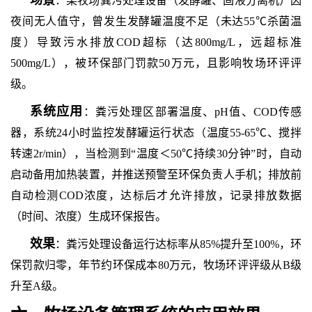
场景
：某牧场粪污处理设备（发酵罐、固液分离机）因
夜间无人值守，曾发生发酵罐温度不足（未达
55℃杀菌温
度）导致污水排放COD超标（达800mg/L，远超标准
500mg/L），被环保部门罚款50万元，且影响牧场环评评
级。
系统应用
：粪污处理区部署温度、
pH值、COD传感
器，系统24小时监控发酵罐运行状态（温度55-65℃、搅拌
转速2r/min），当检测到“温度＜50℃持续30分钟”时，自动
启动备用加热装置，并推送预警至环保负责人手机；排放前
自动检测COD浓度，达标后才允许排放，记录排放数据
（时间、浓度）生成环保报告。
效果
：粪污处理设备运行达标率从
85%提升至100%，环
保罚款归零，年节约环保成本80万元，牧场环评评级从B级
升至A级。