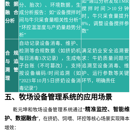
如
“通过分析发现TMR
数据
分、胎次）、环境数据，生
搅拌时间＞10分钟
融合
成分析报告：如
“设备搅拌时
时，牛只采食量提升
间与牛只采食量相关性分析”
分析
8%，调整设备搅拌参
“环控温湿度与产奶量趋势分
数”
析”
自动记录设备消毒、维护、
检测等合规数据（如挤奶机
满足奶业安全追溯要
合规
每日消毒
3次记录），生成电
求：牛奶质量问题可
与追
子台账（不可篡改），支持
追溯至设备消毒、维
溯管
按设备编码/时间追溯（如
护、运行参数等关键
理
“2023年10月5日挤奶设备消
环节，明确责任
毒记录”）
五
、牧场设备管理系统
的
应用场景
精准监控、智能维
乾元坤和
牧场设备管理系统通过
“
护、数据融合
”，在挤奶、饲喂、环控等核心场景实现降本
增效：