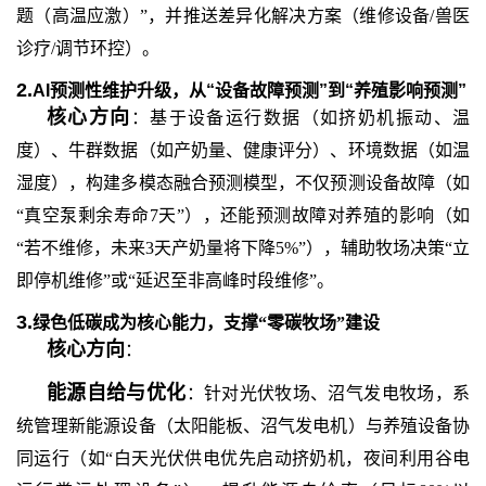
题（高温应激）”，并推送差异化解决方案（维修设备/兽医
诊疗/调节环控）。
2.
AI预测性维护升级，从“设备故障预测”到“养殖影响预测”
核心方向
：基于设备运行数据（如挤奶机振动、温
度）、牛群数据（如产奶量、健康评分）、环境数据（如温
湿度），构建多模态融合预测模型，不仅预测设备故障（如
“真空泵剩余寿命7天”），还能预测故障对养殖的影响（如
“若不维修，未来3天产奶量将下降5%”），辅助牧场决策“立
即停机维修”或“延迟至非高峰时段维修”。
3.
绿色低碳成为核心能力，支撑
“零碳牧场”建设
核心方向
：
能源自给与优化
：针对光伏牧场、沼气发电牧场，系
统管理新能源设备（太阳能板、沼气发电机）与养殖设备协
同运行（如
“白天光伏供电优先启动挤奶机，夜间利用谷电