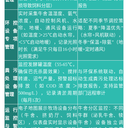
损导致饲料分层）
报告
实时采集牛舍温湿度、氨气
浓度，自动控制风机、水
适配不同季节调控策
环控
帘、地暖、通风设备运行
略：夏季
“降温优先”
设备
（如温度＞
25℃启动水帘，
（水帘+风机联动），
专项
＜5℃启动地暖），记录光照
冬季“保温+除氨”（地
管理
时长（满足牛只每日16小时
暖+定时通风）
光照需求）
监控发酵罐温度（
55-65℃，
粪污
确保巴氏杀菌效果）、搅拌
与环保系统联动，自
处理
转速、沼气产量，预警超标
动生成粪污处理达标
排放（如COD浓度＞
排放报告，支持监管
设备
500mg/L），记录清淤周期
部门远程审计
管理
（每月1次）
电子地图展示牧场设备分布
牛舍分区监控：不同
运行
（牛舍、挤奶厅、饲料
牛群（泌乳牛舍、犊
监控
区），仪表盘实时显示设备
牛舍）设备独立调
与智