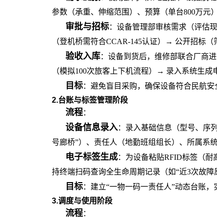
参数（承重、伸缩范围）、预算（单台800万元）
审批与招标
：设备管理部审核需求（评估
（登机桥需符合CCAR-145认证）→ 公开招
验收入库
：设备到货后，维修部联合厂商进
（模拟100次旅客上下机流程）→ 录入系统生成
目标
：避免盲目采购，确保设备符合民航安
2.台账与标签管理阶段
流程
：
设备信息录入
：录入基础信息（型号、序
号廊桥”）、责任人（地勤班组组长）、所属系
电子标签生成
：为设备粘贴
RFID标签（
持终端扫码查询全生命周期记录（如“近3次故障
目标
：建立
“一物一码一责任人”动态台账
3.调度与使用阶段
流程
：