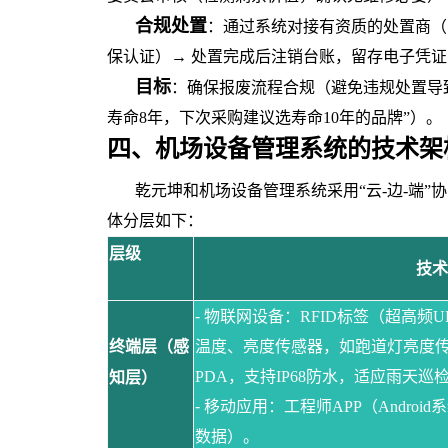
合规处置
：通过系统对接有资质的处置商（
保认证）
→ 处置完成后注销台账，留存电子凭
目标
：确保报废流程合规（避免违规处置导
寿命8年，下次采购建议选寿命10年的品牌”）。
四、机场设备管理系统
的
技术架
乾元坤和
机场设备管理系统
采用
“云-边-端
体分层如下：
层级
技术
-
物联网设备
：
RFID标签（超高频
终端层（感
温度、亮度传感器，如跑道灯亮度传
PDA，支持IP68防水，适应雨天巡
知层）
-
移动应用
：工程师
APP（Andr
数据）。