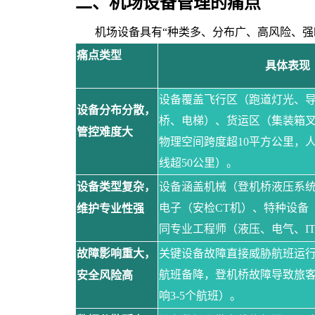
二、机场设备管理的痛点
机场设备具有
“种类多、分布广、高风险、强
痛点类型
具体表现
设备覆盖飞行区（跑道灯光、
设备分布分散，
桥、电梯）、货运区（集装箱
管控难度大
物理空间跨度超10平方公里，
线超50公里）。
设备类型复杂，
设备涵盖机械（登机桥液压系
电子（安检CT机）、特种设备
维护专业性强
同专业工程师（液压、电气、I
故障影响重大，
关键设备故障直接威胁航班运
航班备降，登机桥故障导致旅
安全风险高
响3-5个航班）。