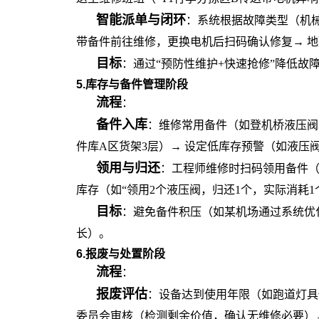
智能派单与闭环
：系统根据故障类型（机
带备件前往维修，更换电机后扫码确认修复→ 
目标
：通过
“预防性维护+快速抢修”降低故障
5.库存与备件管理阶段
流程
：
备件入库
：维修常用备件（如登机桥液压阀
件库A区货架3层）→ 设定低库存预警（如液压
领用与归还
：工程师维修时扫码领用备件
库存（如“领用2个液压阀，归还1个，实际消耗1
目标
：避免备件积压（如某机场通过系统优
长）。
6.报废与处置阶段
流程
：
报废评估
：设备达到使用年限（如跑道灯具
委员会审核（检测剩余价值，确认无维修必要）