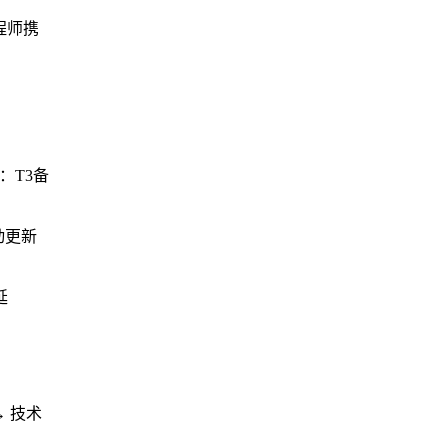
程师携
：
T3备
动更新
延
→ 技术