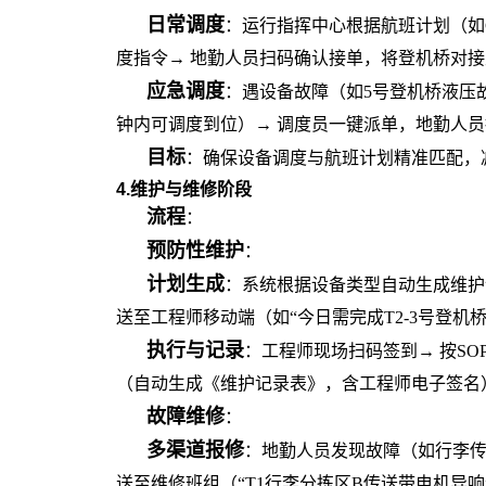
日常调度
：运行指挥中心根据航班计划（如
度指令
→ 地勤人员扫码确认接单，将登机桥对接
应急调度
：遇设备故障（如
5号登机桥液压
钟内可调度到位）→ 调度员一键派单，地勤人
目标
：确保设备调度与航班计划精准匹配，
4.维护与维修阶段
流程
：
预防性维护
：
计划生成
：系统根据设备类型自动生成维护
送至工程师移动端（如
“今日需完成T2-3号登机
执行与记录
：工程师现场扫码签到
→ 按S
（自动生成《维护记录表》，含工程师电子签名
故障维修
：
多渠道报修
：地勤人员发现故障（如行李
送至维修班组（“T1行李分拣区B传送带电机异响