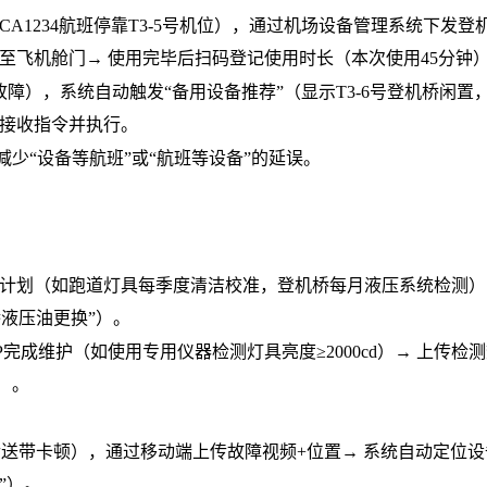
CA1234航班停靠T3-5号机位），通过
机场设备管理系统
下发登
至飞机舱门→ 使用完毕后扫码登记使用时长（本次使用45分钟
故障），系统自动触发“备用设备推荐”（显示T3-6号登机桥闲置，
员接收指令并执行。
减少
“设备等航班”或“航班等设备”的延误。
计划（如跑道灯具每季度清洁校准，登机桥每月液压系统检测）
桥液压油更换”）。
OP完成维护（如使用专用仪器检测灯具亮度≥2000cd）→ 上传检
）。
传送带卡顿），通过移动端上传故障视频
+位置→ 系统自动定位
”）。