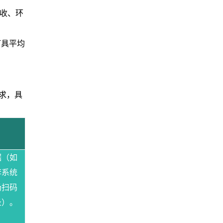
收、环
灯具平均
需求，具
据（如
李系统
场扫码
录）。