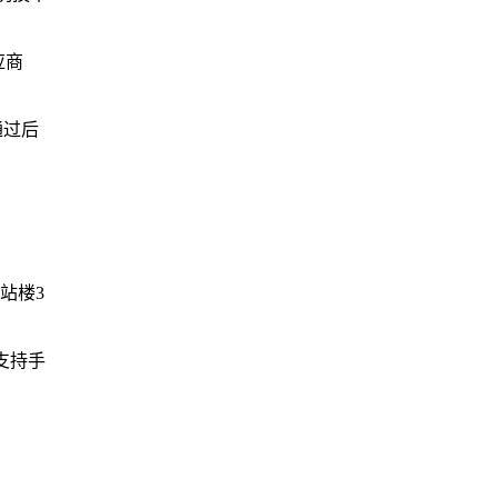
应商
通过后
站楼3
支持手