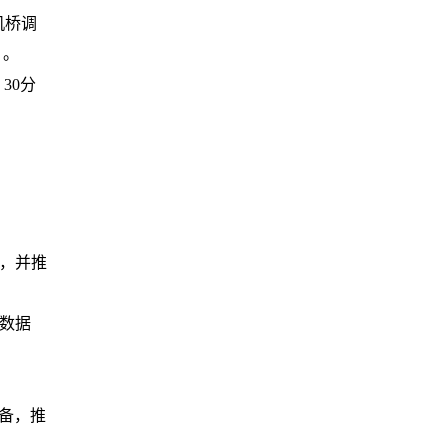
机桥调
）。
30分
，并推
测数据
设备，推