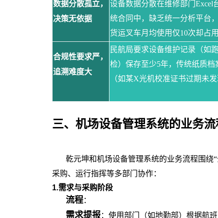
数据分散孤立，
设备数据分散在维修部门
Exc
统合同中，缺乏统一分析平台
决策无依据
货运叉车月均使用仅10次却占
民航局要求设备维护记录（如
合规性要求严，
检）保存至少
5年，传统纸质档
追溯难度大
（如某X光机校准证书过期未发
三、机场设备管理系统的业务流
乾元坤和
机场设备管理系统的
业务流程围绕
采购、运行指挥等多部门协作：
1.需求与采购阶段
流程
：
需求提报
：使用部门（如地勤部）根据航班