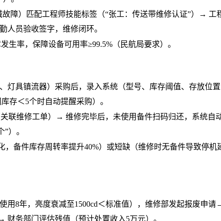
械故障）匹配工程师技能标签（
“张工：传送带维修认证”）→ 工
地勤人员验收签字，维修闭环。
发生率，保障设备可用率≥99.5%（民航局要求）。
、灯具镇流器）采购后，录入系统（型号、库存阈值、存放位置
阀库存＜5个时自动提醒采购）。
（关联维修工单）
→ 维修完毕后，未使用备件扫码归还，系统自
个”）。
化，备件库存周转率提升
40%）或短缺（维修时无备件导致停机
使用
8年，亮度衰减至1500cd＜标准值），维修部发起报废申请
→ 财务部门评估残值（预计处置收入5万元）。