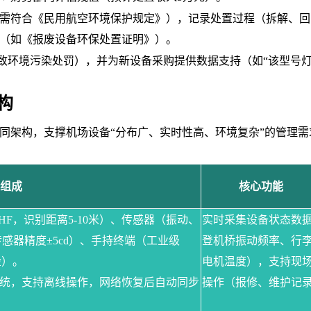
需符合《民用航空环境保护规定》），记录处置过程（拆解、回
证（如《报废设备环保处置证明》）。
致环境污染处罚），并为新设备采购提供数据支持（如
“该型号
构
”协同架构，支撑机场设备“分布广、实时性高、环境复杂”的管理
组成
核心功能
UHF，识别距离5-10米）、传感器（振动、
实时采集设备状态数
感器精度±5cd）、手持终端（工业级
登机桥振动频率、行
检）。
电机温度），支持现
oid系统，支持离线操作，网络恢复后自动同步
操作（报修、维护记