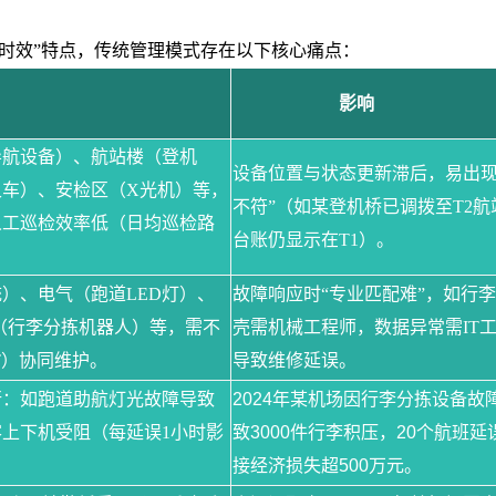
时效”特点，传统管理模式存在以下核心痛点：
影响
导航设备）、航站楼（登机
设备位置与状态更新滞后，易出
叉车）、安检区（
X光机）等，
不符”（如某登机桥已调拨至T2航
人工巡检效率低（日均巡检路
台账仍显示在T1）。
统）、电气（跑道
LED灯）、
故障响应时
“专业匹配难”，如行
（行李分拣机器人）等，需不
壳需机械工程师，数据异常需IT
T）协同维护。
导致维修延误。
行：如跑道助航灯光故障导致
2024年某机场因行李分拣设备故
客上下机受阻（每延误
1小时影
致3000件行李积压，20个航班延
接经济损失超500万元。