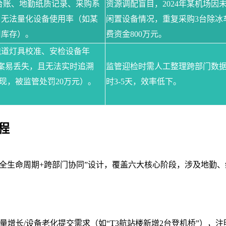
el台账、地勤纸质记录、采购系
资源调配盲目，
2024年某机场因
，无法量化设备使用率（如某
闲置设备情况，重复采购3台除冰
用库存）。
费资金800万元。
跑道灯具校准、安检设备年
案易丢失，且无法实时追溯
监管迎检时需人工整理跨部门数
现，被监管处罚20万元）。
时
3-5天，效率低下。
程
“全生命周期+跨部门协同”设计，覆盖六大核心阶段，涉及地勤
量增长
/设备老化提交需求（如“T3航站楼新增2台登机桥”），