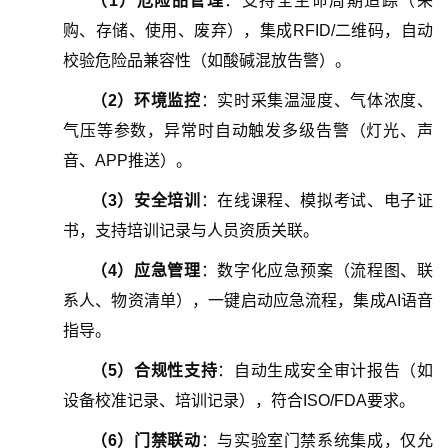
（
1
）
危险品管理
：支持全生命周期追踪（采
购、存储、使用、废弃），集成RFID/二维码，自动
校验危险品兼容性（如酸碱混放告警）。
（
2
）
环境监控
：实时采集温湿度、气体浓度、
气压等参数，异常时自动触发多级告警（灯光、声
音、APP推送）。
（
3
）
安全培训
：在线课程、模拟考试、电子证
书，支持培训记录与人员资质关联。
（
4
）
应急管理
：数字化应急预案（流程图、联
系人、物资清单），一键启动应急流程，集成AI语音
指导。
（
5
）
合规性支持
：自动生成安全审计报告（如
设备校准记录、培训记录），符合ISO/FDA要求。
（
6
）
门禁联动
：与实验室门禁系统集成，仅允