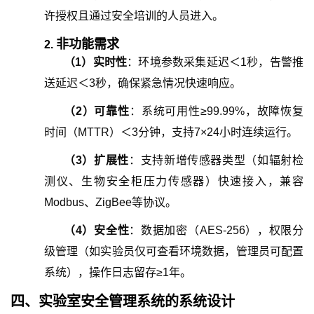
许授权且通过安全培训的人员进入。
非功能需求
2.
（
1
）
实时性
：环境参数采集延迟＜1秒，告警推
送延迟＜3秒，确保紧急情况快速响应。
（
2
）
可靠性
：系统可用性≥99.99%，故障恢复
时间（MTTR）＜3分钟，支持7×24小时连续运行。
（
3
）
扩展性
：支持新增传感器类型（如辐射检
测仪、生物安全柜压力传感器）快速接入，兼容
Modbus、ZigBee等协议。
（
4
）
安全性
：数据加密（AES-256），权限分
级管理（如实验员仅可查看环境数据，管理员可配置
系统），操作日志留存≥1年。
四、
实验室安全管理系统
的
系统设计