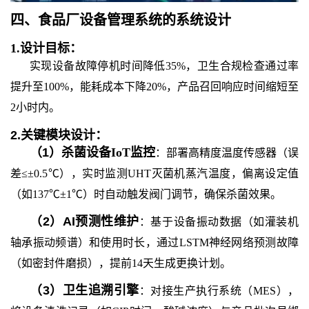
四、
食品厂设备管理系统
的
系统设计
1.
设计目标：
实现设备故障停机时间降低35%，卫生合规检查通过率
提升至100%，能耗成本下降20%，产品召回响应时间缩短至
2小时内。
2.
关键模块设计：
（
1
）
杀菌设备IoT监控
：部署高精度温度传感器（误
差≤±0.5℃），实时监测UHT灭菌机蒸汽温度，偏离设定值
（如137℃±1℃）时自动触发阀门调节，确保杀菌效果。
（
2
）
AI预测性维护
：基于设备振动数据（如灌装机
轴承振动频谱）和使用时长，通过LSTM神经网络预测故障
（如密封件磨损），提前14天生成更换计划。
（
3
）
卫生追溯引擎
：对接生产执行系统（MES），