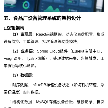
五、
食品厂设备管理系统
的
架构设计
逻辑架构
1.
（
1
）
表现层
：React前端框架，动态仪表盘配置，集成
设备监控、工单管理、批次追溯等功能模块。
（
2
）
业务层
：Spring Cloud组件（Eureka注册中心、
Feign调用、Hystrix熔断），处理数据采集、告警触发、工
单执行等核心逻辑。
（
3
）
数据层
：
l
时序数据：InfluxDB存储设备状态（如切割机转速、杀
菌锅温度）实时数据。
l
结构化数据：MySQL存储设备台账、维修记录、批次