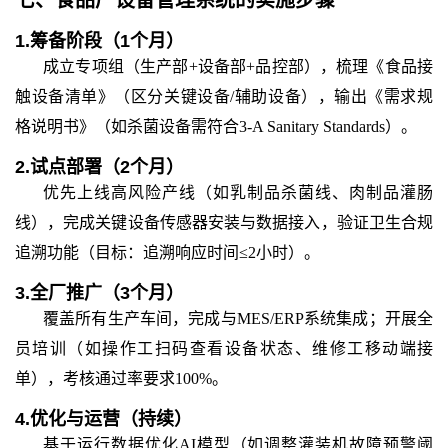
七、
食品厂设备管理系统
的
实施步骤
1.
筹备阶段（
1
个月）
成立专项组（生产部+设备部+品控部），梳理《食品接
触设备清单》（区分关键设备/辅助设备），输出《需求规
格说明书》（如杀菌设备需符合3-A Sanitary Standards）。
2.
试点部署（
2
个月）
优先上线高风险产线（如乳制品杀菌线、肉制品灌肠
线），完成关键设备传感器安装与数据接入，验证卫生合规
追溯功能（目标：追溯响应时间≤2小时）。
3.
全厂推广（
3
个月）
覆盖所有生产车间，完成与MES/ERP系统集成；开展全
员培训（如操作工扫码查看设备状态、维修工移动端接
单），考核通过率要求100%。
4.
优化与运营（持续）
基于运行数据优化AI模型（如调整灌装机故障预警阈