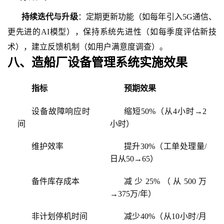
持续迭代与升级
：定期更新功能（如每年引入
5G通信、
更先进的AI模型），保持系统先进性（如每季度评估新技
术），建立反馈机制（如用户满意度调查）。
八、造船厂设备管理系统实施效果
指标
预期效果
设备故障响应时
缩短
50%（从4小时→2
间
小时）
维护效率
提升
30%（工单处理量/
日从50→65）
备件库存成本
减少
25%（从500万
→375万/年）
非计划停机时间
减少
40%（从10小时/月