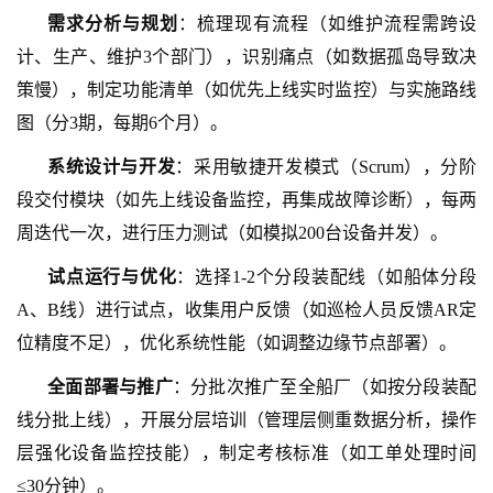
需求分析与规划
：梳理现有流程（如维护流程需跨设
计、生产、维护
3个部门），识别痛点（如数据孤岛导致决
策慢），制定功能清单（如优先上线实时监控）与实施路线
图（分3期，每期6个月）。
系统设计与开发
：采用敏捷开发模式（
Scrum），分阶
段交付模块（如先上线设备监控，再集成故障诊断），每两
周迭代一次，进行压力测试（如模拟200台设备并发）。
试点运行与优化
：选择
1-2个分段装配线（如船体分段
A、B线）进行试点，收集用户反馈（如巡检人员反馈AR定
位精度不足），优化系统性能（如调整边缘节点部署）。
全面部署与推广
：分批次推广至全船厂（如按分段装配
线分批上线），开展分层培训（管理层侧重数据分析，操作
层强化设备监控技能），制定考核标准（如工单处理时间
≤30分钟）。