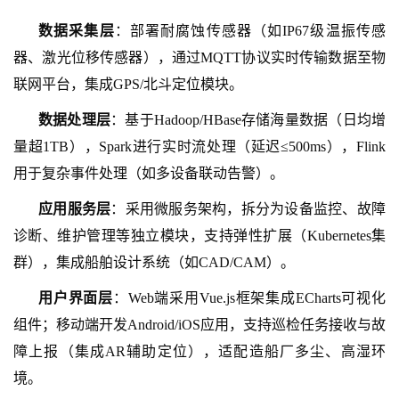
数据采集层
：部署耐腐蚀传感器（如
IP67级温振传感
器、激光位移传感器），通过MQTT协议实时传输数据至物
联网平台，集成GPS/北斗定位模块。
数据处理层
：基于
Hadoop/HBase存储海量数据（日均增
量超1TB），Spark进行实时流处理（延迟≤500ms），Flink
用于复杂事件处理（如多设备联动告警）。
应用服务层
：采用微服务架构，拆分为设备监控、故障
诊断、维护管理等独立模块，支持弹性扩展（
Kubernetes集
群），集成船舶设计系统（如CAD/CAM）。
用户界面层
：
Web端采用Vue.js框架集成ECharts可视化
组件；移动端开发Android/iOS应用，支持巡检任务接收与故
障上报（集成AR辅助定位），适配造船厂多尘、高湿环
境。