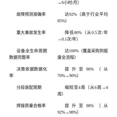
→6小时/月）
故障预测准确率
达
92%（高于行业平均
85%）
重大事故发生率
降低
80%（从0.5次/年
→0.1次/年）
设备全生命周期
达
100%（覆盖采购到报
数据完整率
废全流程）
决策依据数据化
提升至
90%（从
率
70%→90%）
分段装配周期
缩短至
4周（从6周→4
周）
焊接质量合格率
提升至
98%（从
92%→98%）