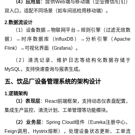
（
4
）
应用层
：提供Web端与移动端（企业微信/钉钉）
双入口，适配不同场景（如车间巡检用移动端）。
2.
数据流设计
（
1
）
设备数据→物联网平台→规则引擎（过滤无效数
据）→时序数据库（InfluxDB）→分析引擎（Apache
Flink）→可视化界面（Grafana）。
（
2
）
清洗记录、维护日志等结构化数据存储于
MySQL，支持快速查询与报表生成。
五、
饮品厂设备管理系统
的
架构设计
1.
逻辑架构
（
1
）
表现层
：React前端框架，支持动态仪表盘配置，
集成生产监控、清洗计划、工单管理等功能模块。
（
2
）
业务层
：Spring Cloud组件（Eureka注册中心、
Feign调用、Hystrix熔断），处理设备状态更新、工单流