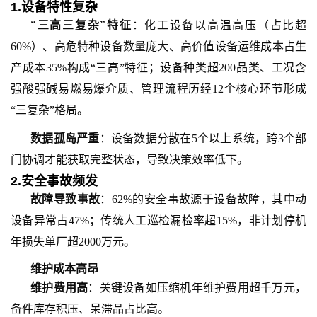
1.
设备特性复杂
“三高三复杂”特征
：化工设备以高温高压（占比超
60%）、高危特种设备数量庞大、高价值设备运维成本占生
产成本35%构成“三高”特征；设备种类超200品类、工况含
强酸强碱易燃易爆介质、管理流程历经12个核心环节形成
“三复杂”格局。
数据孤岛严重
：设备数据分散在
5个以上系统，跨3个部
门协调才能获取完整状态，导致决策效率低下。
2.
安全事故频发
故障导致事故
：
62%的安全事故源于设备故障，其中动
设备异常占47%；传统人工巡检漏检率超15%，非计划停机
年损失单厂超2000万元。
维护成本高昂
维护费用高
：关键设备如压缩机年维护费用超千万元，
备件库存积压、呆滞品占比高。