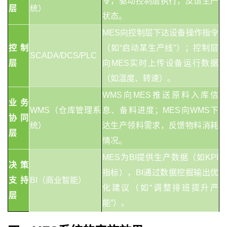
令，驱动控制层执行，反馈生产
层
统）
状态。
MES向控制层下达设备操作指令
控制
（如“启动某生产线”）；控制层
SCADA/DCS/PLC
层
向MES实时上传设备运行数据
（如温度、转速）。
WMS向MES推送原料入库信
业务
WMS（仓库管理系
息、备料进度；MES向WMS下
协同
统）
达生产领料需求，反馈物料消耗
层
情况。
MES为BI提供生产数据（如KPI
决策
指标），BI通过数据挖掘输出优
支持
BI（商业智能）
化建议（如“调整排班提升产
层
能”）。