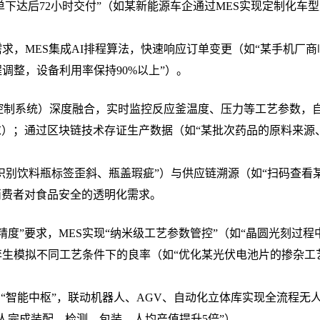
单下达后72小时交付”（如某新能源车企通过MES实现定制化车
需求，MES集成AI排程算法，快速响应订单变更（如“某手机厂商
程调整，设备利用率保持90%以上”）。
式控制系统）深度融合，实时监控反应釜温度、压力等工艺参数，
11合规要求）；通过区块链技术存证生产数据（如“某批次药品的原料来
“识别饮料瓶标签歪斜、瓶盖瑕疵”）与供应链溯源（如“扫码查看
消费者对食品安全的透明化需求。
精度”要求，MES实现“纳米级工艺参数管控”（如“晶圆光刻过程
数字孪生模拟不同工艺条件下的良率（如“优化某光伏电池片的掺杂工
为“智能中枢”，联动机器人、AGV、自动化立体库实现全流程无
器人完成装配、检测、包装，人均产值提升5倍”）。