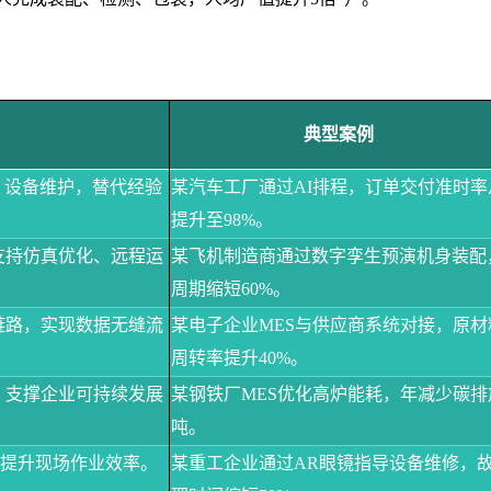
典型案例
、设备维护，替代经验
某汽车工厂通过
AI排程，订单交付准时率
提升至98%。
支持仿真优化、远程运
某飞机制造商通过数字孪生预演机身装配
周期缩短
60%。
链路，实现数据无缝流
某电子企业
MES与供应商系统对接，原材
周转率提升40%。
，支撑企业可持续发展
某钢铁厂
MES优化高炉能耗，年减少碳排
吨。
，提升现场作业效率。
某重工企业通过
AR眼镜指导设备维修，