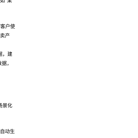
如
“某
控客户使
“卖产
据，建
数据，
场景化
）自动生