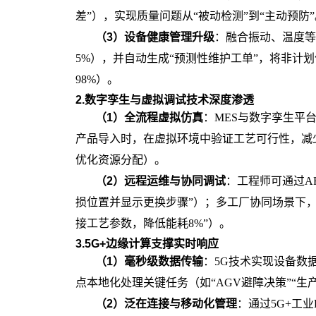
差”），实现质量问题从“被动检测”到“主动预防”
（
3
）
设备健康管理升级
：融合振动、温度等
5%），并自动生成“预测性维护工单”，将非计
98%）。
2.数字孪生与虚拟调试技术深度渗透
（
1
）
全流程虚拟仿真
：
MES与数字孪生平
产品导入时，在虚拟环境中验证工艺可行性，减
优化资源分配）。
（
2
）
远程运维与协同调试
：工程师可通过
A
损位置并显示更换步骤”）；多工厂协同场景下
接工艺参数，降低能耗8%”）。
3.5G+边缘计算支撑实时响应
（
1
）
毫秒级数据传输
：
5G技术实现设备数
点本地化处理关键任务（如“AGV避障决策”“
（
2
）
泛在连接与移动化管理
：通过
5G+工