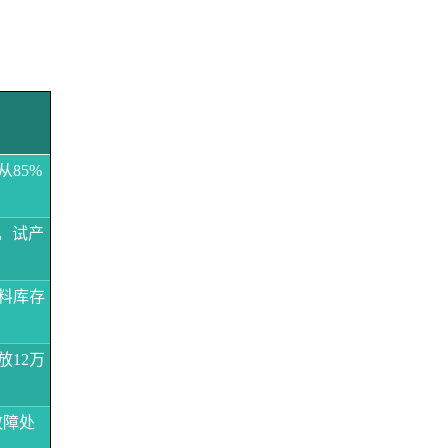
从85%
，试产
料库存
放12万
故障处