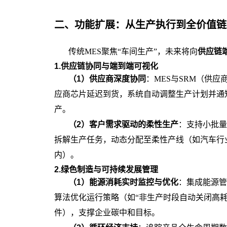
二、
功能扩展：从生产执行到全价值链
传统
MES聚焦“车间生产”，未来将向
供应链
1.供应链协同与端到端可视化
（
1
）
供应商深度协同
：
MES与SRM（供
应商芯片延迟到货，系统自动调整生产计划并通知
产。
（
2
）
客户需求驱动的柔性生产
：支持小批量
拆解生产任务，动态分配至柔性产线（如汽车行业
内）。
2.绿色制造与可持续发展管理
（
1
）
能源消耗实时监控与优化
：集成能源管
算法优化运行策略（如“非生产时段自动关闭高耗能
件），支撑企业碳中和目标。