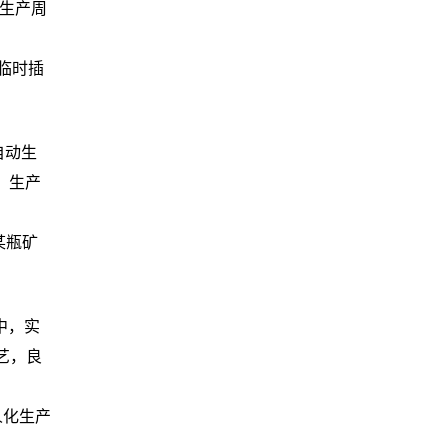
型生产周
临时插
自动生
源、生产
某瓶矿
中，实
艺，良
人化生产