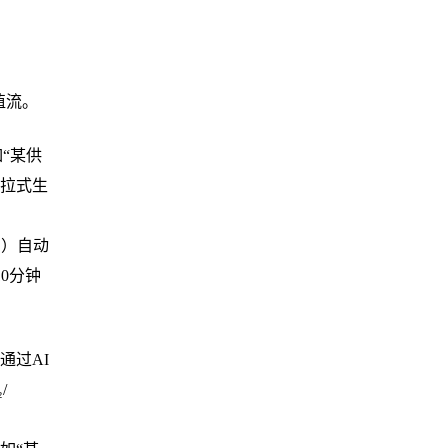
值流。
“某供
路拉式生
间）自动
0分钟
通过
AI
/