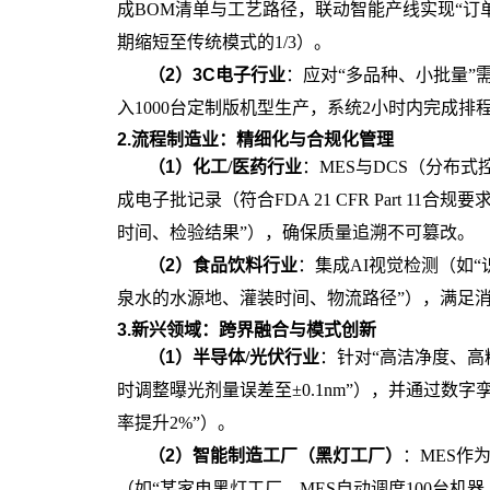
成BOM清单与工艺路径，联动智能产线实现“订
期缩短至传统模式的1/3）。
（
2
）
3C电子行业
：应对
“多品种、小批量”
入1000台定制版机型生产，系统2小时内完成排
2.流程制造业：精细化与合规化管理
（
1
）
化工
/医药行业
：
MES与DCS（分布
成电子批记录（符合FDA 21 CFR Part 
时间、检验结果”），确保质量追溯不可篡改。
（
2
）
食品饮料行业
：集成
AI视觉检测（如
泉水的水源地、灌装时间、物流路径”），满足
3.新兴领域：跨界融合与模式创新
（
1
）
半导体
/光伏行业
：针对
“高洁净度、高
时调整曝光剂量误差至±0.1nm”），并通过
率提升2%”）。
（
2
）
智能制造工厂（黑灯工厂）
：
MES作
（如“某家电黑灯工厂，MES自动调度100台机