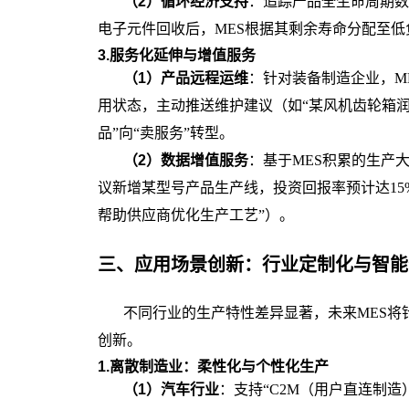
（
2
）
循环经济支持
：追踪产品全生命周期数
电子元件回收后，MES根据其剩余寿命分配至低
3.服务化延伸与增值服务
（
1
）
产品远程运维
：针对装备制造企业，
M
用状态，主动推送维护建议（如“某风机齿轮箱润
品”向“卖服务”转型。
（
2
）
数据增值服务
：基于
MES积累的生产
议新增某型号产品生产线，投资回报率预计达15
帮助供应商优化生产工艺”）。
三、
应用场景创新：行业定制化与智能
不同行业的生产特性差异显著，未来
MES将
创新。
1.离散制造业：柔性化与个性化生产
（
1
）
汽车行业
：支持
“C2M（用户直连制