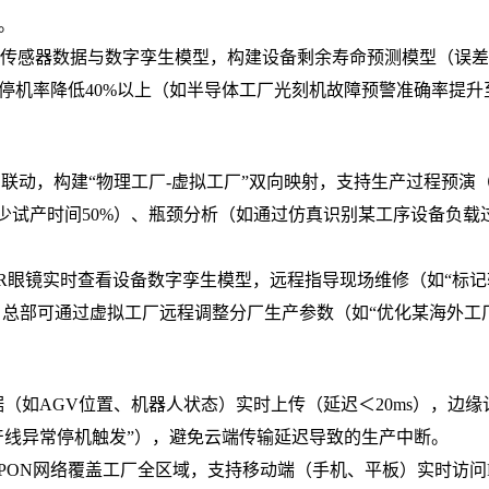
。
传感器数据与数字孪生模型，构建设备剩余寿命预测模型（误差
划停机率降低40%以上（如半导体工厂光刻机故障预警准确率提升
台联动，构建“物理工厂-虚拟工厂”双向映射，支持生产过程预演
少试产时间50%）、瓶颈分析（如通过仿真识别某工序设备负载
R眼镜实时查看设备数字孪生模型，远程指导现场维修（如“标记
，总部可通过虚拟工厂远程调整分厂生产参数（如“优化某海外工
据（如AGV位置、机器人状态）实时上传（延迟＜20ms），边缘
生产线异常停机触发”），避免云端传输延迟导致的生产中断。
业PON网络覆盖工厂全区域，支持移动端（手机、平板）实时访问