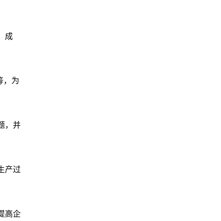
、成
等，为
题，并
生产过
提高企