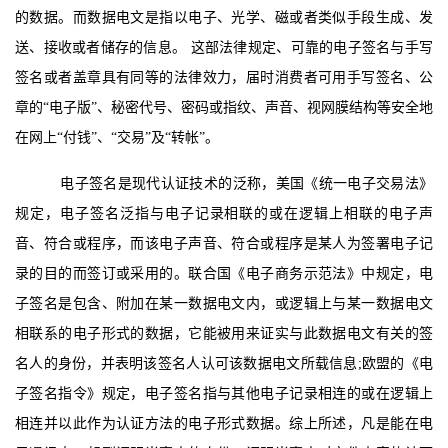
的数据。而数据电文是指以电子、光学、磁或者类似手段生成、发
送、接收或者储存的信息。 这部法律规定、可靠的电子签名与手写
签名或者盖章具有同等的法律效力，届时消费者可用手写签名、公
章的“电子版”、秘密代号、密码或指纹、声音、视网膜结构等安全地
在网上“付钱”、“交易”及“转帐”。
电子签名是现代认证技术的泛称，美国《统一电子交易法》
规定，电子签名泛指与电子记录相联的或在逻辑上相联的电子声
音、符合或程序，而该电子声音、符合或程序是某人为签署电子记
录的目的而签订或采用的。联合国《电子商务示范法》中规定，电
子签名是包含、附加在某一数据电文内，或逻辑上与某一数据电文
相联系的电子形式的数据，它能被用来证实与此数据电文有关的签
名人的身份，并表明该签名人认可该数据电文所载信息;欧盟的《电
子签名指令》规定，电子签名指与其他电子记录相连的或在逻辑上
相连并以此作为认证方法的电子形式数据。综上所述，凡是能在电