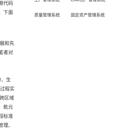
源代码
。下面
质量管理系统
固定资产管理系统
发展和先
笔者对
单、生
产过程实
持跨区域
，乾元
程标准
管理、