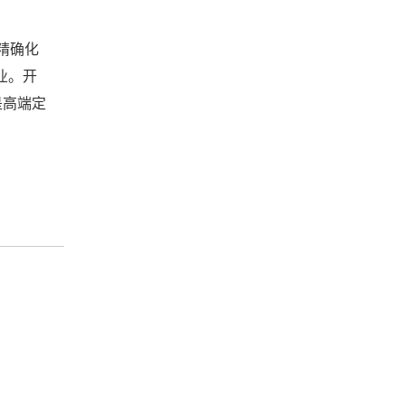
精确化
业。开
是高端定
析