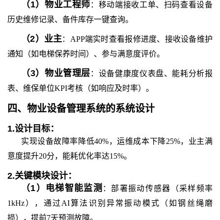
（
1
）
物业工程师
：移动端接收工单、扫码查看设备
历史维修记录、备件库存一键查询。
（
2
）
业主
：APP端实时查看报修进度、接收设备维护
通知（如电梯保养时间）、参与满意度评价。
（
3
）
物业管理层
：设备健康度仪表盘、能耗分析报
表、维保单位KPI考核（如响应及时率）。
四、
物业设备管理系统
的
系统设计
1.
设计目标：
实现设备故障率降低40%，运维成本下降25%，业主满
意度提升20分，能耗优化率达15%。
2.
关键模块设计：
（
1
）
电梯智能监测
：部署振动传感器（采样频率
1kHz），通过AI算法识别异常振动模式（如钢丝绳磨
损），提前7天预测故障。