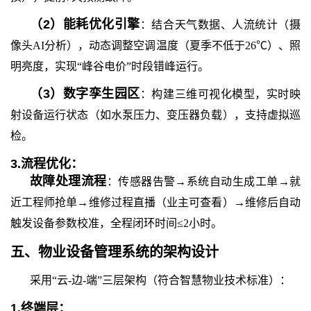
（
2
）
能耗优化引擎
：结合天气数据、人流统计（摄
像头AI分析），动态调整空调温度（夏季不低于26℃）、照
明亮度，实现“峰谷电价”时段错峰运行。
（
3
）
数字孪生园区
：构建三维可视化模型，实时映
射设备运行状态（如水泵压力、变压器负载），支持虚拟巡
检。
3.
流程优化：
故障处理流程
：传感器告警→系统自动生成工单→就
近工程师抢单→维修过程直播（业主可查看）→维修后自动
触发设备参数校准，全程闭环时间≤2小时。
五、
物业设备管理系统
的
架构设计
采用“云-边-端”三层架构（符合智慧物业技术标准）：
1.
终端层：