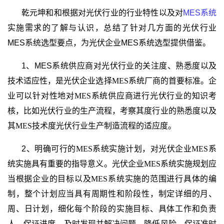
乾元坤和和根据对光伏行业的行业特性以及对
MES
系统
实施需求的了解与认识，总结了针对
几方面的光伏行业
MES系统选型要点，为光伏企业MES
系统选型提供借鉴
。
1、MES
系统供应商对光伏行业的关注度、熟悉度以及
技术适应性，是光伏企业选择
MES
系统厂商的首要标准。企
业可以针对性地对
MES
系统供应商进行光伏行业的知识考
核，比如光伏行业的生产流程，考察其度行业的熟悉度以及
其
MES
技术度光伏行业生产制造流程的适应度。
2、明确可行的
MES
系统实施计划，对光伏企业
MES
系
统实施具有重要的指导意义。光伏企业
MES
系统实施规划应
当根据企业的目标以及
MES
系统实施的范围进行具体的编
制，整个计划应当具有周期性和阶段性，制定详细的月、
周、日计划，细化每个阶段的实施目标、具体工作和负责
人，保证进度，及时发现并解决问题，降低风险，保证准时