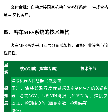
交付合规
：自动对接国家机动车合格证系统
→ 生成合格
证→ 交付客户。
四、
客车
MES系统
的
技术架构
客车
MES系统采用四层分布式架构，适配行业设备与流
程特性：
层
核心组成（客车专属）
技术细节
级
焊接机器人传感器（电流
/电
感
压）、涂装线温湿度传感
采集定制化生产的关键数
知
器、总装AGV、底盘VIN码
据（如
VIN码、焊接参
层
RFID、检测线设备（四轮定
数、检测结果）
位仪）