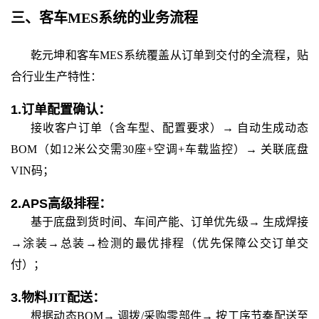
三、
客车
MES系统
的
业务流程
乾元坤和
客车
MES系统覆盖从订单到交付的全流程，贴
合行业生产特性：
1.
订单配置确认：
接收客户订单（含车型、配置要求）
→ 自动生成动态
BOM（如12米公交需30座+空调+车载监控）→ 关联底盘
VIN码；
2.
APS高级排程：
基于底盘到货时间、车间产能、订单优先级
→ 生成焊接
→涂装→总装→检测的最优排程（优先保障公交订单交
付）；
3.
物料
JIT配送：
根据动态
BOM→ 调拨/采购零部件→ 按工序节奏配送至