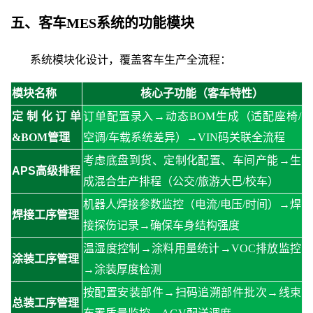
五、
客车
MES系统
的
功能模块
系统模块化设计，覆盖客车生产全流程：
模块名称
核心子功能（客车特性）
定制化订单
订单配置录入
→动态BOM生成（适配座椅/
&BOM管理
空调/车载系统差异）→VIN码关联全流程
考虑底盘到货、定制化配置、车间产能
→生
APS高级排程
成混合生产排程（公交/旅游大巴/校车）
机器人焊接参数监控（电流
/电压/时间）→焊
焊接工序管理
接探伤记录→确保车身结构强度
温湿度控制
→涂料用量统计→VOC排放监控
涂装工序管理
→涂装厚度检测
按配置安装部件
→扫码追溯部件批次→线束
总装工序管理