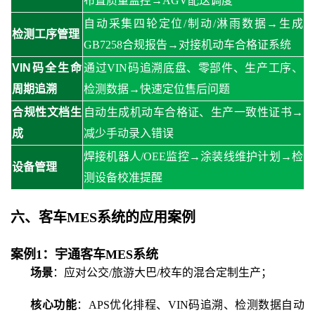
布置质量监控→AGV配送调度
自动采集四轮定位
/制动/淋雨数据→生成
检测工序管理
GB7258合规报告→对接机动车合格证系统
VIN码全生命
通过
VIN码追溯底盘、零部件、生产工序、
周期追溯
检测数据→快速定位售后问题
合规性文档生
自动生成机动车合格证、生产一致性证书
→
成
减少手动录入错误
焊接机器人
/OEE监控→涂装线维护计划→检
设备管理
测设备校准提醒
六、
客车
MES系统
的
应用案例
案例
1：宇通客车MES系统
场景
：应对公交
/旅游大巴/校车的混合定制生产；
核心功能
：
APS优化排程、VIN码追溯、检测数据自动