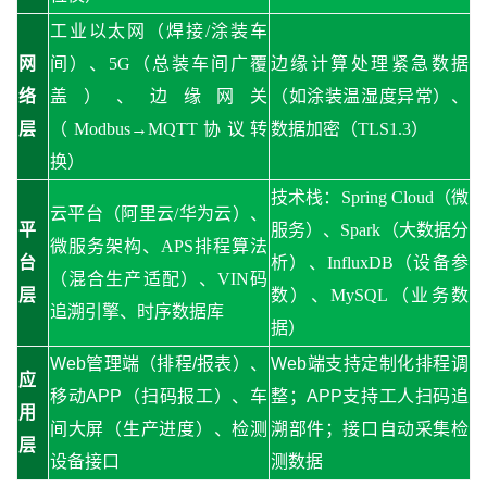
工业以太网（焊接
/涂装车
网
间）、5G（总装车间广覆
边缘计算处理紧急数据
络
盖）、边缘网关
（如涂装温湿度异常）、
层
（Modbus→MQTT协议转
数据加密（
TLS1.3）
换）
技术栈：
Spring Cloud（微
云平台（阿里云
/华为云）、
平
服务）、Spark（大数据分
微服务架构、APS排程算法
台
析）、InfluxDB（设备参
（混合生产适配）、VIN码
层
数）、MySQL（业务数
追溯引擎、时序数据库
据）
Web管理端（排程/报表）、
Web端支持定制化排程调
应
移动APP（扫码报工）、车
整；APP支持工人扫码追
用
间大屏（生产进度）、检测
溯部件；接口自动采集检
层
设备接口
测数据