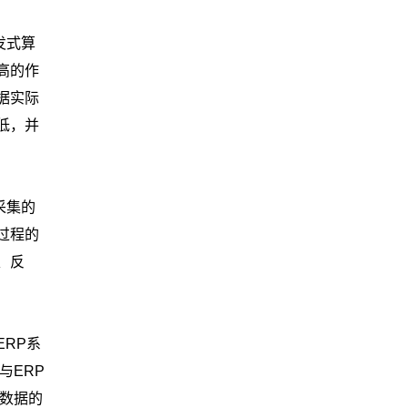
发式算
高的作
据实际
低，并
采集的
过程的
、反
RP系
与ERP
数据的