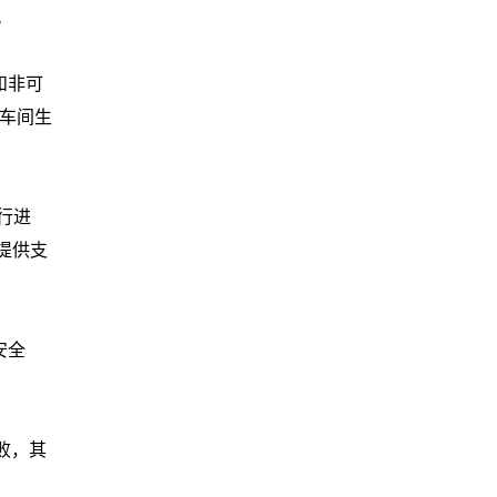
。
和非可
车间生
行进
提供支
安全
败，其