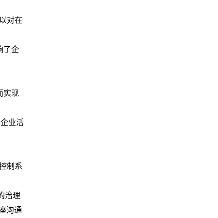
难以对在
响了企
而实现
责企业活
机控制系
的治理
座沟通