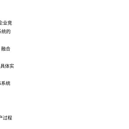
企业竞
系统的
，融合
种具体实
S系统
产过程