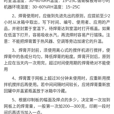
时室温湿度：30~60%RH温度：15~25C锡膏模板寿命小时
机器环境湿度：30~60%RH温度：15~25C
2、焊膏使用时，应做到先进先出的原则，应提前至少2
小时从冰箱中取出，写下时间、编号、使用者、应用的产
品，并密封置于室温下，待焊膏达到室温时打开瓶盖。如果
在低温下打开，容易吸收水汽，再流焊时容易产行锡珠。注
意：不能把焊膏置于热风器、空调等旁边加速它的升温。
3、焊膏开封前，须使用离心式的搅伴机进行搅拌，使
焊膏中的各成分均匀，降低焊膏的粘度。焊膏开封后，原则
上应在当天内一次用完，超过时间使用期的焊膏绝对不能使
用
4、焊膏置于网板上超过30分钟未使用时，应重新用搅
拌机搅拌后再使用。若中间间隔时间较长，应将焊膏重新放
回罐中并盖紧瓶盖放于冰箱中冷藏。
5、根据印制板的幅面及焊点的多少，决定第一次加到
网板上的焊膏量，一般第一次加200—300克，印刷一段时
间后再适当加入一点。