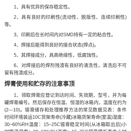
1、具有优异的保存稳定性。
2、具有良好的印刷性(流动性、脱版性、连续印刷性)
等。
3、印刷后在长时间内对SMD持有一定的粘合性。
4、焊接后能得到良好的接合状态(焊点)。
5、其焊接成分，具高绝缘性，低腐蚀性。
6、对焊接后的焊剂残渣有良好的清洗性，清洗后不可
留有残渣成分。
焊膏使用和贮存的注意事顶
1、领取焊膏应登记到达时间、失效期、型号，并为每
罐焊膏编号。然后保存在恒温、恒湿的冰箱内，温度在约为
(2—10)。锡膏储存和处理推荐方法的常见数据见表：条件
时间环境装运10C货架寿命(冷藏)冰箱货架寿命(室温)湿度：
30~60%RH温度：15~25C锡膏稳定时间(从冰箱取出后)小