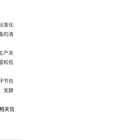
标准化
备的清
生产关
菌和低
环节包
、发酵
相关信