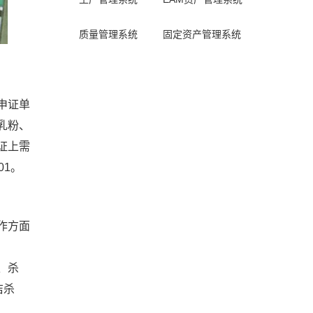
质量管理系统
固定资产管理系统
申证单
乳粉、
证上需
01。
作方面
、杀
洁杀