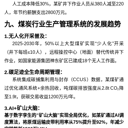
人工成本降低
30%，某矿井下作业人员从380人减至220
人，年节约薪酬支出2800万元。
九、
煤炭行业生产管理
系统的
发展趋势
1.
无人化开采普及：
2025-2030年，50%以上大型煤矿实现“少人化”开采
（井下每班≤10人），远程操控中心（地面）替代传统井下
作业，如国家能源集团神东矿区已建成18个无人工作面。
2.
碳足迹全生命周期管理：
系统集成碳捕集利用与封存（
CCUS）数据，某煤矿通
过优化通风系统+余热回收，吨煤碳排放强度从2.8t CO₂降
至1.9t，获碳交易收益1200万元/年。
3.
AI+矿山大脑：
基于数字孪生的
“矿山大脑”实现全局优化，如某矿通过AI调
度算法，将原煤运输皮带利用率从75%提升至92%，年减少