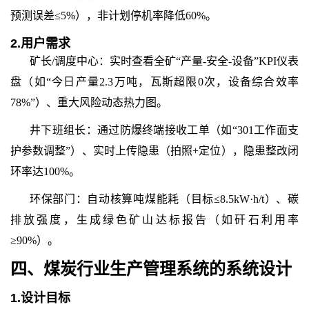
预测误差≤5%），非计划停机率降低60%。
2.
用户需求
矿长/调度中心：实时查看全矿“产量-安全-设备”KPI仪表
盘（如“今日产量2.3万吨，瓦斯超限0次，设备综合效率
78%”）、重大风险动态热力图。
井下班组长：通过防爆终端接收工单（如“301工作面支
护参数调整”）、实时上传隐患（拍照+定位），隐患整改闭
环率达100%。
环保部门：自动核算吨煤能耗（目标≤8.5kW·h/t）、碳
排放强度，生成绿色矿山达标报告（如矸石利用率
≥90%）。
四、
煤炭行业生产管理
系统的
系统设计
1.
设计目标