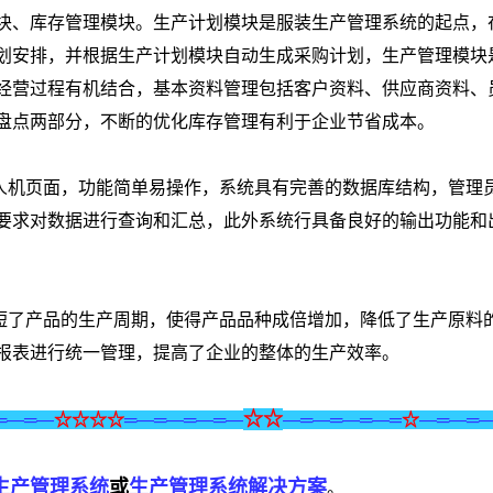
块、库存管理模块。生产计划模块是服装生产管理系统的起点，
划安排，并根据生产计划模块自动生成采购计划，生产管理模块
经营过程有机结合，基本资料管理包括客户资料、供应商资料、
盘点两部分，不断的优化库存管理有利于企业节省成本。
人机页面，功能简单易操作，系统具有完善的数据库结构，管理
要求对数据进行查询和汇总，此外系统行具备良好的输出功能和
短了产品的生产周期，使得产品品种成倍增加，降低了生产原料
报表进行统一管理，提高了企业的整体的生产效率。
☆
☆
═—═—
☆
☆
☆
☆
═—═—═—═—
—═—═—═—═
☆
—═—═
生产管理系统
或
生产管理系统解决方案
。