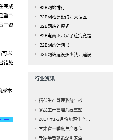
在完成
B2B网站排行
是整个
B2B网站建设的四大误区
员工资
B2B网站的模式
B2B电商火起来了这究竟是为什么？
B2B网站计划书
员可以
B2B网站建设多少钱，建设费用是多少？
出错处
行业资讯
的成本
精益生产管理系统：核心功能、实施框架、行业适配与应用价值全解析
食品生产管理系统重塑行业安全与效率：从“人工账本”到“数字大脑”
—═—═
2017年1-2月份能源生产情况
甘肃省一季度生产总值同比增长6.1%
专家学者献策深圳安全生产管理