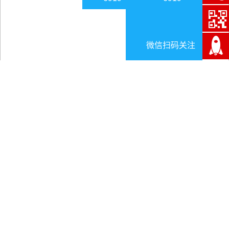
微信扫码关注
先导智能事件点评：锂电设备收入略超预
期，持续高成长可期
日期:2025-01-26
锂电
设备
收入略超预期，泰坦超额完成业绩承诺。泰坦
新动力
8
月并表，对公司收入贡献约
1.3
亿元，净利润贡献约
3300
万元。公司锂电设备业务实现收入
18.22
亿元，同比增
长
149%
，不考虑泰坦并表，本部锂电设备实现收入
16.92
亿