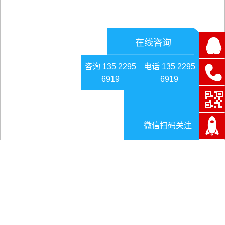
在线咨询
咨询 135 2295
电话 135 2295
6919
6919
微信扫码关注
圆柱风起、方形整合，软包电池“上位”难
日期:2025-01-06