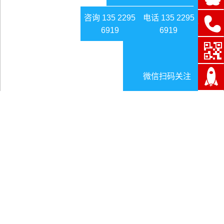
咨询 135 2295
电话 135 2295
6919
6919
微信扫码关注
北京高考阅卷点设备调试安装安检门
日期:2024-12-19
北京高考阅卷点设备调试安装安检门
前文分享了
智能穿戴设备前景可期
，本文来看北京高考