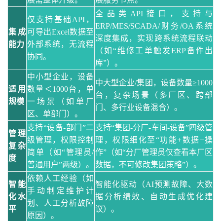
全品类
API接口，支持与
仅支持基础
API，
ERP/MES/SCADA/财务/OA系统
集成
可导出Excel数据至
深度集成，实现跨系统流程联动
能力
外部系统，无流程
（如“维修工单触发ERP备件出
协同。
库”）。
中小型企业，设备
中大型企业
/集团，设备数量≥1000
适用
数量＜
1000台，单
台，复杂场景（多厂区、跨部
规模
一场景（如单厂
门、多行业设备混合）。
区、单部门）。
支持
“设备-部门”二
支持
“集团-分厂-车间-设备”四级管
管理
级管理，权限控制
理，权限细化至“功能+数据+操
复杂
简单（如“管理员/
作”（如“分厂管理员仅查看本厂区
度
普通用户”两级）。
数据，不可修改集团策略”）。
依赖人工经验（如
智能
智能化驱动（
AI预测故障、大数
手动制定维护计
化水
据分析绩效、自动生成优化建
划、人工分析故障
平
议）。
原因）。