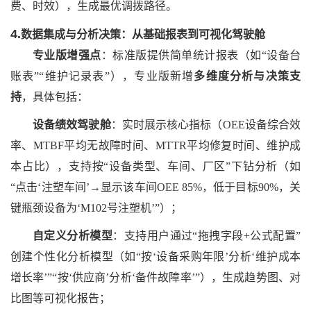
费、时效），生成最优调拨路径。
4.
数据集成与分析决策：从基础报表到可视化驾驶舱
专业版增强点
：标准版提供简单统计报表（如
“设备台
账表”“维护记录表”），专业版新增
多维度分析与决策支
持
，具体包括：
设备绩效驾驶舱
：实时展示核心指标（
OEE设备综合效
率、MTBF平均无故障时间、MTTR平均修复时间、维护成
本占比），支持按“设备类型、车间、厂区”下钻分析（如
“点击‘注塑车间’→显示该车间OEE 85%，低于目标90%，关
键瓶颈设备为‘M102号注塑机’”）；
自定义分析模型
：支持用户通过
“拖拽字段+公式配置”
创建个性化分析模型（如“按‘设备采购年限’分析‘维护成本
增长率’”“按‘供应商’分析‘备件故障率’”），生成趋势图、对
比图等可视化报告；