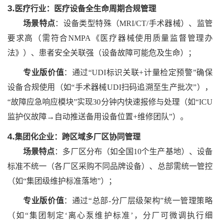
3.
医疗行业：医疗设备全生命周期合规管理
场景特点
：设备类型特殊（
MRI/CT/手术器械）、监管
要求高（需符合NMPA《医疗器械使用质量监督管理办
法》）、患者安全关联强（设备故障可能危及生命）；
专业版价值
：通过
“UDI标识关联+计量检定预警”确保
设备合规使用（如“手术器械UDI扫码追溯至生产批次”），
“故障应急响应模块”实现30分钟内快速报修与处理（如“ICU
监护仪故障→自动推送备用设备位置+维修团队”）。
4.
集团化企业：跨区域多厂区协同管理
场景特点
：多厂区分布（如全国
10个生产基地）、设备
标准不统一（各厂区采购不同品牌设备）、总部需统一管控
（如“集团级维护标准落地”）；
专业版价值
：通过
“总部-分厂层级架构”统一管理策略
（如“集团制定‘离心泵维护标准’，分厂可微调执行细