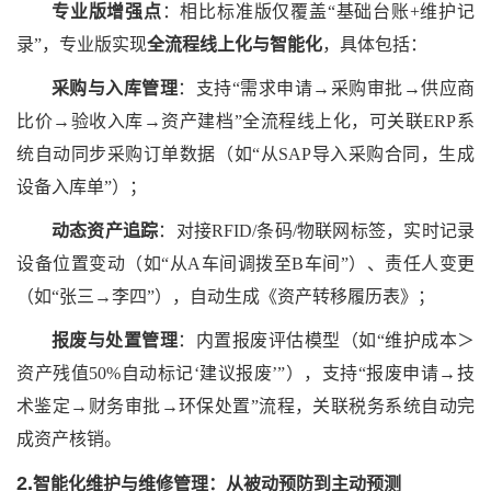
专业版增强点
：相比标准版仅覆盖
“基础台账+维护记
录”，专业版实现
全流程线上化与智能化
，具体包括：
采购与入库管理
：支持
“需求申请→采购审批→供应商
比价→验收入库→资产建档”全流程线上化，可关联ERP系
统自动同步采购订单数据（如“从SAP导入采购合同，生成
设备入库单”）；
动态资产追踪
：对接
RFID/条码/物联网标签，实时记录
设备位置变动（如“从A车间调拨至B车间”）、责任人变更
（如“张三→李四”），自动生成《资产转移履历表》；
报废与处置管理
：内置报废评估模型（如
“维护成本＞
资产残值50%自动标记‘建议报废’”），支持“报废申请→技
术鉴定→财务审批→环保处置”流程，关联税务系统自动完
成资产核销。
2.
智能化维护与维修管理：从被动预防到主动预测