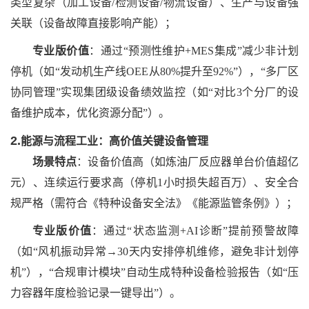
类型复杂（加工设备/检测设备/物流设备）、生产与设备强
关联（设备故障直接影响产能）；
专业版价值
：通过
“预测性维护+MES集成”减少非计划
停机（如“发动机生产线OEE从80%提升至92%”），“多厂区
协同管理”实现集团级设备绩效监控（如“对比3个分厂的设
备维护成本，优化资源分配”）。
2.
能源与流程工业：高价值关键设备管理
场景特点
：设备价值高（如炼油厂反应器单台价值超亿
元）、连续运行要求高（停机
1小时损失超百万）、安全合
规严格（需符合《特种设备安全法》《能源监管条例》）；
专业版价值
：通过
“状态监测+AI诊断”提前预警故障
（如“风机振动异常→30天内安排停机维修，避免非计划停
机”），“合规审计模块”自动生成特种设备检验报告（如“压
力容器年度检验记录一键导出”）。