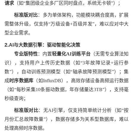
请求
（如
“集团级企业多厂区同时盘点，系统无卡顿”）；
标准版对比
：多为单体架构，功能模块耦合度高，扩展
需整体升级，仅支持
“万级设备+百级并发”，难以应对中大
型企业需求。
2.
AI与大数据引擎：驱动智能化决策
专业版特性
：内置
轻量化
AI训练平台
（无需专业算法知
识），支持用户上传历史数据（如
“3年故障记录+运行参
数”），自动训练预测模型（如“轴承故障预测模型”）；集
成
时序数据库
（如
InfluxDB），高效存储设备高频运行数据
（如“每秒采集10条振动数据，年存储量达3TB”），支持毫
秒级查询；
标准版对比
：无
AI引擎，仅支持简单统计分析（如“按
月份汇总故障数量”），数据存储多为关系型数据库，难以
处理高频时序数据。