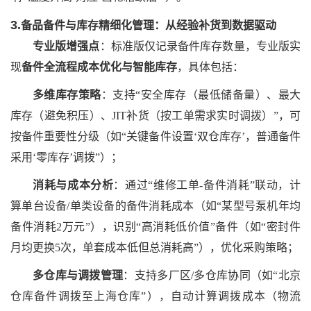
3.
备品备件与库存精细化管理：从经验补货到数据驱动
专业版增强点
：标准版仅记录备件库存数量，专业版实
现
备件全流程成本优化与智能库存
，具体包括：
多维库存策略
：支持
“安全库存（最低储备量）、最大
库存（避免积压）、JIT补货（按工单需求实时调拨）”，可
按备件重要性分级（如“关键备件设置‘双仓库存’，普通备件
采用‘零库存’调拨”）；
消耗与成本分析
：通过
“维修工单-备件消耗”联动，计
算单台设备/单类设备的备件消耗成本（如“某型号泵机年均
备件消耗2万元”），识别“高消耗低价值”备件（如“密封件
月均更换5次，单套成本低但总消耗高”），优化采购策略；
多仓库与调拨管理
：支持多厂区
/多仓库协同（如“北京
仓库备件调拨至上海仓库”），自动计算调拨成本（物流