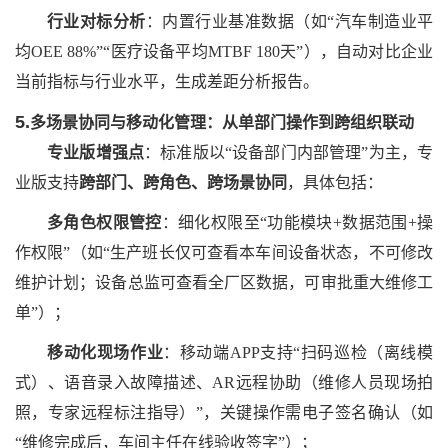
行业对标分析
：内置行业基准数据（如
“汽车制造业平
均OEE 88%”“医疗设备平均MTBF 180天”），自动对比企业
当前指标与行业水平，生成差距分析报告。
5.
多场景协同与移动化管理：从单部门操作到跨组织联动
专业版增强点
：标准版以
“设备部门内部管理”为主，专
业版支持
跨部门、跨角色、跨场景协同
，具体包括：
多角色权限管控
：细化权限至
“功能模块+数据范围+操
作权限”（如“生产班长仅可查看本车间设备状态，不可修改
维护计划；设备总监可查看全厂区数据，可审批重大维修工
单”）；
移动化现场作业
：移动端
APP支持“扫码巡检（离线模
式）、语音录入故障描述、AR远程协助（维修人员现场拍
照，专家远程标注指导）”，关键操作需电子签名确认（如
“维修完成后，车间主任在线验收签字”）；