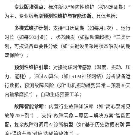
专业版增强点
：标准版以
“预防性维护（按固定周期）”
为主，专业版新增
预测性维护与智能诊断
，具体包括：
多模式维护计划
：支持
“日历周期（如每月1次）、运行
时长（如每500小时）、状态触发（如振动值超标）”三类计
划，可按设备重要性分级（如“关键设备采用状态触发+周期
双保险”）；
预测性维护引擎
：对接物联网传感器（温度、振动、压
力、能耗），通过
AI算法（如LSTM神经网络）分析设备运
行数据，预测故障风险（如“电机振动趋势异常→预测30天
内轴承磨损”），自动生成预警工单；
故障智能诊断
：内置行业故障知识库（如
“离心泵常见
故障200+例”），支持“故障现象→原因→解决方案”智能匹
配，复杂故障可调用AI诊断模型（如“基于历史数据识别‘异
响+温度升高’对应‘齿轮箱缺油’”）。