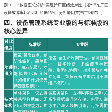
则”），“数据汇总分析”实现跨厂区绩效对比（如“华东厂区
设备故障率比西北厂区低15%，分析原因并推广经验”）。
四、设备管理系统专业版
的
与标准版的
核心差异
对比
标准版
专业版
维度
覆盖
“基础台账、预
覆盖
“全生命周期管理、预测性维
防性维护、简单报
护、智能诊断、多维度库存策
功能
修、库存记录”，功
略、集团化协同”，功能模块可独
深度
能模块化程度低
立配置（如按设备类型启用不同
（如维护计划仅支
维护模式）。
持固定周期）。
单体架构，仅支持
微服务架构，支持时序数据库
+关
技术
关系型数据库，无
系型数据库混合存储，内置AI训
架构
AI/大数据能力，扩
练平台与大数据引擎，可按需扩
展需整体升级。
展服务节点。