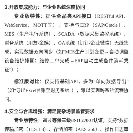
3.
开放集成能力：与企业系统深度协同
专业版特性
：提供
全品类
API接口
（
RESTful API、
WebService、MQTT等），支持与ERP（SAP/Oracle）、
MES（生产执行系统）、SCADA（数据采集监控系统）、
财务系统（用友/金蝶）、OA系统（钉钉/企业微信）无缝集
成，实现数据双向同步（如“MES生产计划变更→自动调整
设备维护排期；维修工单完成→ERP自动生成备件消耗凭
证”）；
标准版对比
：仅支持基础
API，多为“单向数据导出”
（如“导出Excel台账至财务系统”），难以实现跨系统流程协
同。
4.
安全与合规增强：满足复杂场景监管要求
专业版特性
：通过
等保三级
/ISO 27001认证
，支持
“数据
传输加密（TLS 1.3）、存储加密（AES-256）、操作日志审