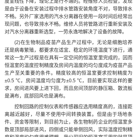
度呈线性下降，理论上是行不通的。经维修人员检查，发现
是由于设备在安装过程中排水管路安装角度不对，导致排水
不畅。另外厂家选用的汽水分离器在使用一段时间后经常出
现问题，也导致排水不畅。维修人员将管路进行重新安装及
对汽水分离器重新选型，一劳永逸地解决了设备的故障。
(2)在生物制品疫苗产品生产过程中，无论是细胞培养
还是病毒繁殖，都要求在适宜、稳定的环境温度下进行，通
常这一生产过程是在具有一定空间的恒温室里完成的，因而
恒温室的温度控制精度及房间内温度的均匀度成为疫苗产品
生产至关重要的条件。精度较高的恒温室要求控制精度为
±0.5 ℃，房间温度均匀度为±0.5 ℃，目前要实现这样的要
求，房间进风要上进下回，而且房间顶部的静压箱、散流板
是满布，底部回风也是满布。
控制回路的控制仪表和传感器应选用精度高的，连接距
离越近越好，尽量不使用中间转换装置。但是由于场地条
件、资金等限制，到目前为止，各生物制药企业的恒温室多
数是顶部局部进风，四侧或只能单侧回风，实际温度控制精