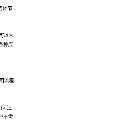
务环节
可以为
各种应
用流程
和可追
户不需