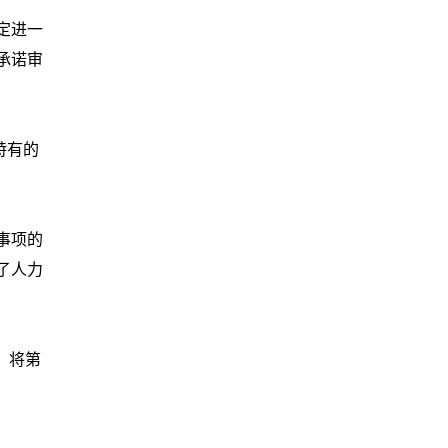
定进一
承诺审
特有的
事项的
了人力
，将第