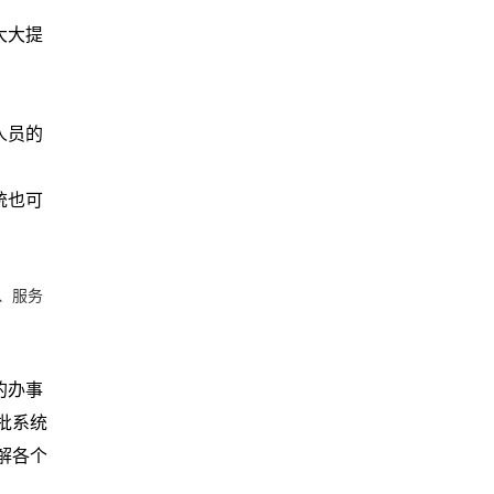
大大提
人员的
统也可
、服务
的办事
批系统
解各个