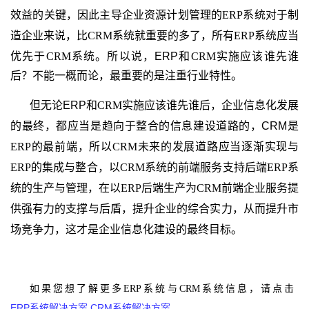
效益的关键，因此主导企业资源计划管理的
ERP
系统对于制
造企业来说，比
CRM
系统就重要的多了，所有
ERP
系统应当
优先于
CRM
系统。所以说，
ERP
和
CRM
实施应该谁先谁
后？不能一概而论，最重要的是注重行业特性。
但无论ERP
和
CRM
实施应该谁先谁后，企业信息化发展
的最终，都应当是趋向于整合的信息建设道路的，CRM
是
ERP
的最前端，所以
CRM
未来的发展道路应当逐渐实现与
ERP
的集成与整合，以
CRM
系统的前端服务支持后端
ERP
系
统的生产与管理，在以
ERP
后端生产为
CRM
前端企业服务提
供强有力的支撑与后盾，提升企业的综合实力，从而提升市
场竞争力，这才是企业信息化建设的最终目标。
如果您想了解更多ERP系统与CRM系统信息，请点击
ERP系统解决方案
CRM系统解决方案