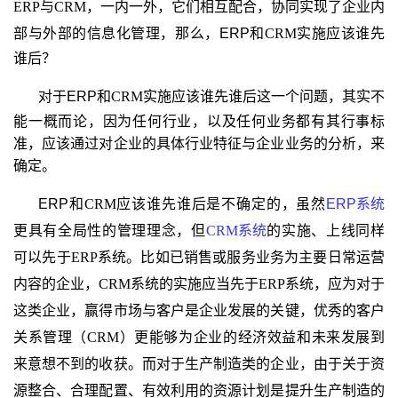
ERP
与
CRM
，一内一外，它们相互配合，协同实现了企业内
部与外部的信息化管理，那么，
ERP
和
CRM
实施应该谁先
谁后？
对于ERP
和
CRM
实施应该谁先谁后这一个问题，其实不
能一概而论，因为任何行业，以及任何业务都有其行事标
准，应该通过对企业的具体行业特征与企业业务的分析，来
确定。
ERP
和
CRM
应该谁先谁后
是不确定的，虽然
ERP
系统
更具有全局性的管理理念，但
CRM
系统
的实施、上线同样
可以先于
ERP
系统。比如已销售或服务业务为主要日常运营
内容的企业，
CRM
系统的实施应当先于
ERP
系统，应为对于
这类企业，赢得市场与客户是企业发展的关键，优秀的客户
关系管理（
CRM
）更能够为企业的经济效益和未来发展到
来意想不到的收获。而对于生产制造类的企业，由于关于资
源整合、合理配置、有效利用的资源计划是提升生产制造的