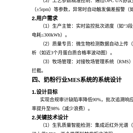
（3）工艺参数精准控制
：通过OPC UA协
（±5rpm）等参数，异常时自动触发偏差报警（
2.
用户需求
（1）生产主管
：实时监控批次进度（如“3段
电耗≤300kWh）。
（2）质量专员
：微生物检测数据自动上传（
析（如近3个月蛋白质合格率波动图）。
（3）牧场管理
：对接牧场管理系统（RMS）
拦截。
四、
奶粉行业MES系统
的
系统设计
1.
设计目标
实现合规审计缺陷率降低90%，批次追溯响应
率提升至98%（减少浪费）。
2.
关键技术设计
（1）生乳质量智能检测
：集成近红外光谱（