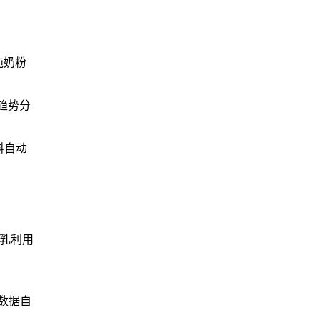
吨奶粉
趋势分
料自动
生乳利用
数据自