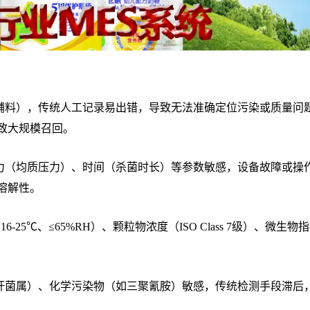
辅料），传统人工记录易出错，导致无法准确定位污染或质量问
致大规模召回。
力（均质压力）、时间（杀菌时长）等参数敏感，设备故障或操
溶解性。
-25℃、≤65%RH）、颗粒物浓度（ISO Class 7级）、微生物
。
杆菌属）、化学污染物（如三聚氰胺）敏感，传统检测手段滞后