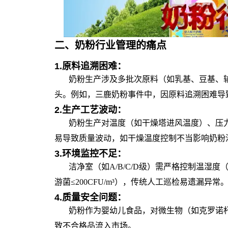
二、
奶粉行业管理
的
痛点
1.
原料追溯困难：
奶粉生产涉及多批次原料（如乳基、豆基、
头。例如，三鹿奶粉事件中，因原料追溯困难导
2.
生产工艺波动：
奶粉生产对温度（如干燥塔进风温度）、压
易导致质量波动，如干燥温度控制不当影响奶粉
3.
环境监控不足：
洁净室（如A/B/C/D级）需严格控制温湿度（16
游菌≤200CFU/m³），传统人工巡检易遗漏异常
4.
质量安全问题：
奶粉作为婴幼儿食品，对微生物（如克罗诺
致不合格品流入市场。