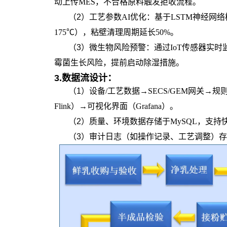
动上传MES，不合格原料触发拒收流程。
（2）
工艺参数AI优化：基于LSTM神经网
175℃），粘壁清理周期延长50%。
（3）微生物风险预警
：通过IoT传感器实时
霉菌生长风险，提前启动除湿措施。
3.
数据流设计：
（1）
设备/工艺数据→SECS/GEM网关→规
Flink）→可视化界面（Grafana）。
（2）
质量、环境数据存储于MySQL，支持
（3）审计日志（如操作记录、工艺调整）