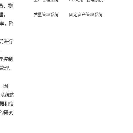
员、物
质量管理系统
固定资产管理系统
理，
率，降
层进行
。
元控制
管理、
。因
S系统的
据和信
的研究