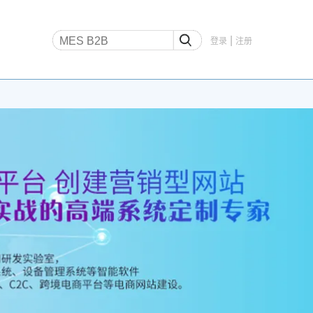
|
登录
注册