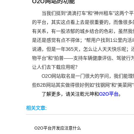
O2O网站的功能
当我们挺到“滴滴打车”和“神州租车”这两
的平台，其实这点看上去是很重要的，而像很多
有关系，有一股浓郁的城乡结合的色彩，虽然我
是还是感觉有点不得体；“帮用户找到1公里内活动
说通，但是一年365天，怎么让人天天快乐呢；
物平台”和“拍普——支持车辆健康评估、驾驶行
让人们去下载应用呢？
O2O网站取名是一门很大的学问，我们能
些B2B网站其实做得很好例如“找钢网”和“美菜
了解更多，请关注乾元坤和
O2O平台
。
相关文章:
O2O平台开发应注意什么