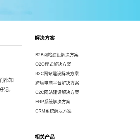
解决方案
B2B网站建设解决方案
O2O模式解决方案
B2C网站建设解决方案
们都知
跨境电商平台解决方案
好记，
C2C网站建设解决方案
ERP系统解决方案
CRM系统解决方案
相关产品