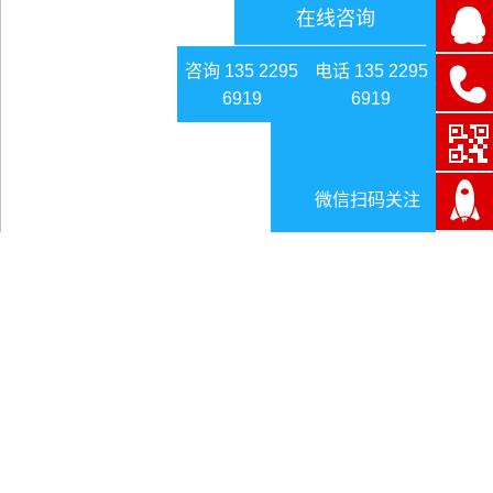
在线咨询
咨询 135 2295
电话 135 2295
6919
6919
微信扫码关注
航班延误补偿标准公布 有的航空公司“一毛
不拔”
日期:2024-12-19
《航班正常管理规定》实施一周后，国内
42
家航空公司