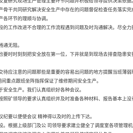
反复研究现场生产管理主要环节问题并积极给领导提供决策依据
产骨干共同研究解决安全生产中存在的问题督促检查任务落实完
产各环节的理顺与协调。
段的工作改进不合理的工作流程遇到问题及时沟通解决。尽全力
畅通无阻。
也要时时刻刻把安全放在第一位，下井就是到现场去排查隐患安
交待应注意的问题那些是重要的容易出问题的地方提醒当班薄弱
期间重点跟班坐阵指挥保证了维修期间安全生产。
于安全生产。我们认真组织好各种会议。
按照矿领导的要求认真组织并及时准备各种材料、报告基本上没
议纪要以便使会议 精神得以及时的上传下达。
设。根据上级部门及公 司领导要求建立健全了调度室各项管理机