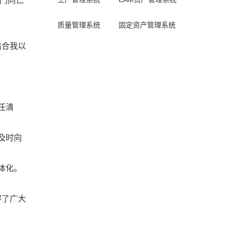
门同仁
质量管理系统
固定资产管理系统
结合我以
任清
及时向
体化。
得了广大