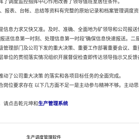
挥了调度监控指挥中心作用改善了领导值班室居住条件。
录、报表、台帐、总结等资料有完整的原始记录和档案管理调度资
是信息力求又快又准。及时、准确、全面地为矿领导和公司报送
、报送信息第一时刻、处理信息第一时段”确保信息快速报送。二
级管理部门及公司下发的重大决策、重要工作部署重要会议、重
层单位的贯彻落实情况组织开展督促检查即传达领导指示又反馈
推动了公司重大决策 的落实和各项目标任务的全面完成。
合岗位要求存在 以下几方面不足一是主动参与精神不够。主动思
，请点击乾元坤和
生产管理系统
生产调度管理软件