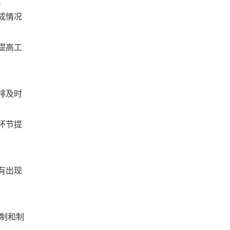
。
成情况
提高工
排及时
环节提
有出现
制和制