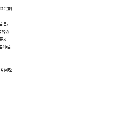
料定期
信息。
是督查
要文
各种信
考问题