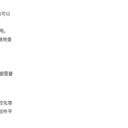
也可以
用。
时随地查
据需要
控化等
软件平