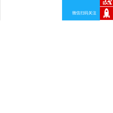
微信扫码关注
中国设备管理大会综合分析
日期:2025-07-27
一、最新会议动态与核心信息
1.
第七届全国设备管理与技术创新成果交流大
会