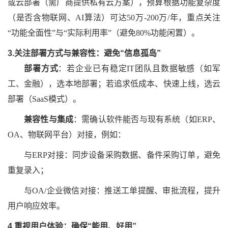
或云部署（需厂商提供私有云方案），预算根据功能复杂度
（是否含物联网、
AI算法）可达50万-200万/年，重点关注
“功能全面性”与“实际利用率”（避免80%功能闲置）。
3.关注部署方式与兼容性：避免“信息孤岛”
部署方式
：若企业已有稳定
IT团队且数据敏感（如军
工、金融），选本地部署；若追求低成本、快速上线，选云
部署（SaaS模式）。
兼容性与集成
：需确认软件能否与现有系统（如
ERP、
OA、物联网平台）对接，例如：
与
ERP对接：同步设备采购数据、备件采购订单，避免
重复录入；
与
OA/企业微信对接：推送工单提醒、审批流程，提升
用户响应效率。
4.重视用户体验：确保“能用、好用”