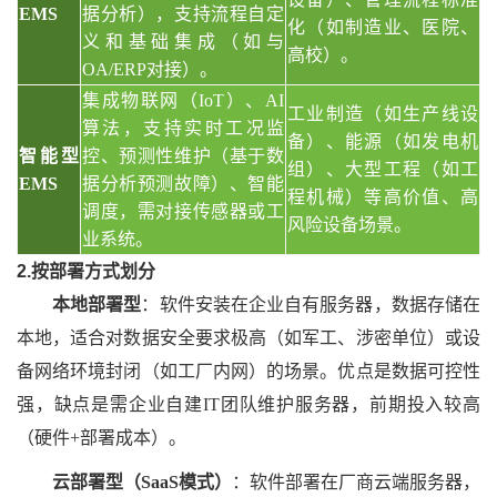
EMS
据分析），支持流程自定
化（如制造业、医院、
义和基础集成（如与
高校）。
OA/ERP对接）。
集成物联网（
IoT）、AI
工业制造（如生产线设
算法，支持实时工况监
备）、能源（如发电机
智能型
控、预测性维护（基于数
组）、大型工程（如工
EMS
据分析预测故障）、智能
程机械）等高价值、高
调度，需对接传感器或工
风险设备场景。
业系统。
2.按部署方式划分
本地部署型
：软件安装在企业自有服务器，数据存储在
本地，适合对数据安全要求极高（如军工、涉密单位）或设
备网络环境封闭（如工厂内网）的场景。优点是数据可控性
强，缺点是需企业自建
IT团队维护服务器，前期投入较高
（硬件+部署成本）。
云部署型（
SaaS模式）
：软件部署在厂商云端服务器，