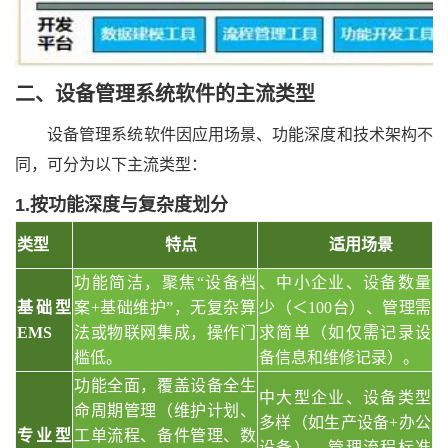
二、
设备管理系统软件
的
主流类型
设备管理系统软件因应用场景、功能深度和技术架构不
同，可分为以下主流类型：
1.按功能深度与复杂度划分
类型
特点
适用场景
功能简洁，聚焦
“设备档
、中小企业、设备数量
基础型
案+基础维护”，无复杂算
少（＜
100台）、管理需
EMS
法或物联网集成，操作门
求简单（如仅需记录设
槛低。
备信息和维修记录）。
功能全面，覆盖设备全生
中大型企业、设备类型
命周期管理（维护计划、
多样（如生产设备
+办公
专业型
工单流程、备件管理、数
设备）、管理流程标准