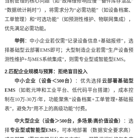
当前管理的核心问题（如
“故障维修响应慢”“备件库存混乱”
“数据统计耗时”），将需求分为“必需功能”（如设备档案、
工单管理）和“可选功能”（如预测性维护、物联网集成），
优先满足必需功能。
举例
：中小企业若仅需
“记录设备信息+基础报修”，选
择基础型云部署EMS即可；大型制造企业若需“生产设备预
测性维护+与MES系统集成”，则需专业型或智能型EMS。
2.匹配企业规模与预算：拒绝盲目投入
中小企业（设备＜
500台）
：优先选择
云部署基础型
EMS
（如
乾元坤和工业平台
、低代码平台搭建），成本控
制在
10万-30万/年，功能聚焦“设备档案+工单管理+基础报
表”，避免为“用不上的高级功能”付费。
中大型企业（设备＞
500台，多场景/高价值设备）
：选
择
专业型或智能型
EMS
，可本地部署（数据安全要求高）