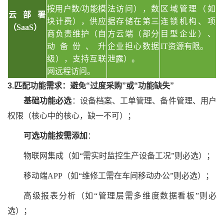
按用户数/功能模
法访问），数
区域管理（如
云部署
块计费），供应
据存储在第三
连锁机构、项
（
SaaS）
商负责维护（自
方云端（部分
目型企业）、
动备份、升
企业担心数据
IT资源有限。
级），支持互联
泄露）。
网远程访问。
3.匹配功能需求：避免“过度采购”或“功能缺失”
基础功能必选
：设备档案、工单管理、备件管理、用户
权限（核心中的核心，缺一不可）；
可选功能按需添加
：
物联网集成（如
“需实时监控生产设备工况”则必选）；
移动端
APP（如“维修工需在车间移动办公”则必选）；
高级报表分析（如
“管理层需多维度数据看板”则必
选）；