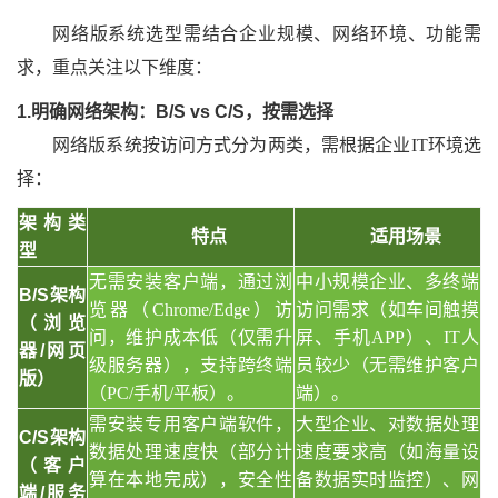
网络版系统选型需结合企业规模、网络环境、功能需
求，重点关注以下维度：
1.明确网络架构：B/S vs C/S，按需选择
网络版系统按访问方式分为两类，需根据企业
IT环境选
择：
架构类
特点
适用场景
型
无需安装客户端，通过浏
中小规模企业、多终端
B/S架构
览器（
Chrome/Edge）访
访问需求（如车间触摸
（浏览
问，维护成本低（仅需升
屏、手机
APP）、IT人
器/网页
级服务器），支持跨终端
员较少（无需维护客户
版）
（PC/手机/平板）。
端）。
需安装专用客户端软件，
大型企业、对数据处理
C/S架构
数据处理速度快（部分计
速度要求高（如海量设
（客户
算在本地完成），安全性
备数据实时监控）、网
端/服务