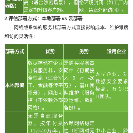
高（适合涉密场景），但
络环境封闭（如工厂内
器版）
需定期升级客户端。
网，禁止外部访问）。
2.评估部署方式：本地部署 vs 云部署
网络版系统的服务器部署方式直接影响成本、维护难度
和访问灵活性：
部署方式
优势
劣势
适用企业
数据存储在企业
需购买服务器
自有服务器，安
硬件（初期投
大型企业、对
全性高（适合军
入
5万-20
数据安全要求
本地部署
工、金融等涉密
万），需IT团
极高、有专职
场景），网络可
队维护（服务
IT团队。
控（不依赖外部
器运维、数据
网络）。
备份）。
无需自建服务
器，按年付费
依赖网络稳定
（
1万-10万/年，
性（断网时无
中小企业、跨