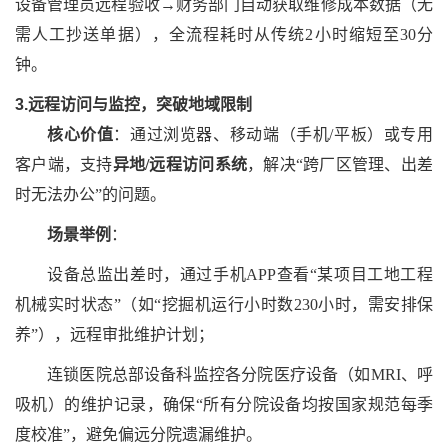
设备管理员远程验收→财务部门自动获取维修成本数据（无
需人工抄送单据），全流程耗时从传统2小时缩短至30分
钟。
3.远程访问与监控，突破地域限制
核心价值
：通过浏览器、移动端（手机
/平板）或专用
客户端，支持
异地
/远程访问系统
，解决
“跨厂区管理、出差
时无法办公”的问题。
场景举例
：
设备总监出差时，通过手机
APP查看“某项目工地工程
机械实时状态”（如“挖掘机运行小时数230小时，需安排保
养”），远程审批维护计划；
连锁医院总部设备科监控各分院医疗设备（如
MRI、呼
吸机）的维护记录，确保“所有分院设备均按国家规范每季
度校准”，避免偏远分院遗漏维护。