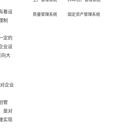
有着设
质量管理系统
固定资产管理系统
理制
一定的
企业设
来向大
现对企业
划管
，是对
速实现