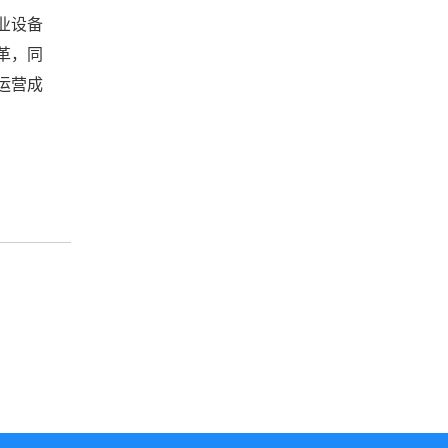
业设备
革，同
运营成