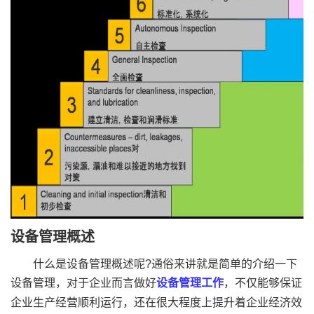
设备管理概述
什么是设备管理概述呢?通俗来讲就是简单的介绍一下
设备管理，对于企业而言做好
设备管理工作
，不仅能够保证
企业生产经营顺利运行，还在很大程度上提升着企业经济效