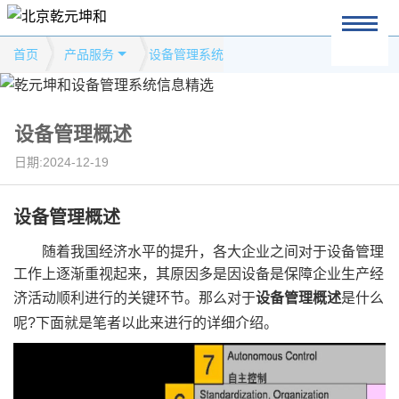
首页
产品服务
设备管理系统
设备管理概述
日期:2024-12-19
设备管理概述
随着我国经济水平的提升，各大企业之间对于设备管理
工作上逐渐重视起来，其原因多是因设备是保障企业生产经
济活动顺利进行的关键环节。那么对于
设备管理概述
是什么
呢?下面就是笔者以此来进行的详细介绍。