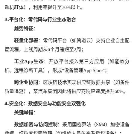
动机缸体），利用率提升至
70%以上。
3.
平台化：零代码与行业生态融合
趋势特征
：
轻量化部署
：零代码平台（如简道云）支持企业自主配
置流程，上线周期从
6个月缩短至2周；
工业
App生态
：开放平台接入第三方应用（如能效分
析、远程诊断工具），形成
“设备管理App Store”；
跨企业协同
：区块链技术实现供应链数据共享（如备件
质量追溯），某汽车集团因此将供应商响应速度提升
60%。
4.
安全化：数据安全与功能安全双强化
关键举措
：
数据加密与访问控制
：采用国密算法（
SM4）加密设备
数据，细粒度权限管理（如维修人员仅查看授权设备）；