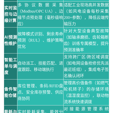
多协议数据采集
适配工业现场高并发数据
实时监
（
Modbus/OPC UA）、边
（如风电设备每秒采集
控与边
缘节点预处理（毫秒级响
200+参数），降低云端传
缘计算
应）
输压力
针对大型设备典型故障
故障模式识别、剩余寿命
AI预测
（如轴承磨损、齿轮箱断
预测（
RUL）、维护策略
性维护
齿）训练专属模型，提升
优化
预测准确率
支持跨厂区
/跨区域调度
智能工
自动派工、技能匹配、进
（如电网设备抢修优先派
单与调
度跟踪、移动端执行
最近班组），集成电子签
度
名确认闭环
管理高价值备件（如燃气
库位管理、条码
/RFID盘
备件智
轮机转子）的存储环境
点、安全库存预警、供应
能仓储
（温湿度监控），联动物
商协同
流系统快速调拨
对接能源管理系统
能耗与
实时能耗采集、能效分