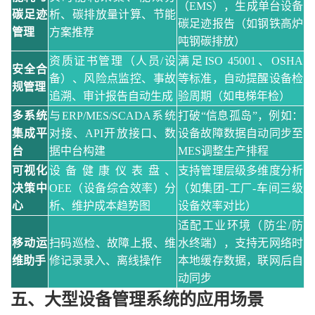
（
EMS），生成单台设备
碳足迹
析、碳排放量计算、节能
碳足迹报告（如钢铁高炉
管理
方案推荐
吨钢碳排放）
资质证书管理（人员
/设
满足
ISO 45001、OSHA
安全合
备）、风险点监控、事故
等标准，自动提醒设备检
规管理
追溯、审计报告自动生成
验周期（如电梯年检）
多系统
与
ERP/MES/SCADA系统
打破
“信息孤岛”，例如：
集成平
对接、API开放接口、数
设备故障数据自动同步至
台
据中台构建
MES调整生产排程
可视化
设备健康仪表盘、
支持管理层级多维度分析
决策中
OEE（设备综合效率）分
（如集团
-工厂-车间三级
心
析、维护成本趋势图
设备效率对比）
适配工业环境（防尘
/防
移动运
扫码巡检、故障上报、维
水终端），支持无网络时
维助手
修记录录入、离线操作
本地缓存数据，联网后自
动同步
五、大型设备管理系统
的
应用场景