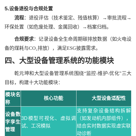
5.
设备退役与合规处置
流程
：退役评估（技术鉴定、残值核算）
→审批流程→
环保处置（如危废处理、金属回收）→档案归档。
合规要求
：记录设备全生命周期碳排放数据（如火电设
备的煤耗与
CO₂排放），满足ESG披露需求。
四、大型设备管理系统
的
功能模块
乾元坤和大型设备管理系统
围绕
“监控-维护-优化”三大
目标，构建十大功能模块：
模块名
核心功能
大型设备适配性
称
支持复杂设备结构拆解
设备数
3D模型可视化、虚拟调
（如发动机内部组件），
字孪生
试、工况模拟
结合实时数据实现虚实联
管理
动诊断