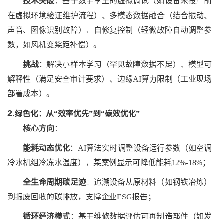
技术突破
：基于数字孪生的虚拟调试（如设备未投产前
在虚拟环境验证维护流程）、多模态数据融合（结合振动、
声音、图像识别故障）、自修复控制（轻微故障自动调整参
数，如风机变桨距补偿）。
挑战
：解决小样本学习（罕见故障数据不足）、模型可
解释性（满足安全审计要求）、边缘
AI算力限制（工业现场
部署成本）。
2.
绿色化：从
“效率优先”到“碳效优化”
核心方向
：
能耗动态优化
：
AI算法实时调整设备运行参数（如空调
冷水机组冷冻水温度），某案例显示可降低能耗12%-18%；
全生命周期碳足迹
：追溯设备从原材料（如钢铁冶炼）
到报废回收的碳排放，支撑企业
ESG报告；
循环经济模式
：基于维修数据评估可再制造部件（如发