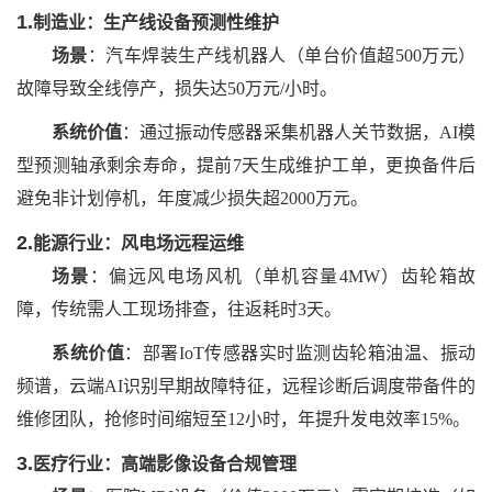
1.
制造业：生产线设备预测性维护
场景
：汽车焊装生产线机器人（单台价值超
500万元）
故障导致全线停产，损失达50万元/小时。
系统价值
：通过振动传感器采集机器人关节数据，
AI模
型预测轴承剩余寿命，提前7天生成维护工单，更换备件后
避免非计划停机，年度减少损失超2000万元。
2.
能源行业：风电场远程运维
场景
：偏远风电场风机（单机容量
4MW）齿轮箱故
障，传统需人工现场排查，往返耗时3天。
系统价值
：部署
IoT传感器实时监测齿轮箱油温、振动
频谱，云端AI识别早期故障特征，远程诊断后调度带备件的
维修团队，抢修时间缩短至12小时，年提升发电效率15%。
3.
医疗行业：高端影像设备合规管理