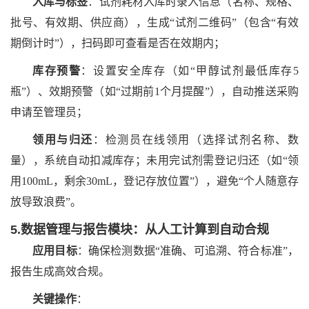
入库与标签
：试剂耗材入库时录入信息（名称、规格、
批号、有效期、供应商），生成
“试剂二维码”（包含“有效
期倒计时”），扫码即可查看是否在效期内；
库存预警
：设置安全库存（如
“甲醇试剂最低库存5
瓶”）、效期预警（如“过期前1个月提醒”），自动推送采购
申请至管理员；
领用与归还
：检测员在线领用（选择试剂名称、数
量），系统自动扣减库存；未用完试剂需登记归还（如
“领
用100mL，剩余30mL，登记存放位置”），避免“个人随意存
放导致浪费”。
5.数据管理与报告模块：从人工计算到自动合规
应用目标
：确保检测数据
“准确、可追溯、符合标准”，
报告生成高效合规。
关键操作
：