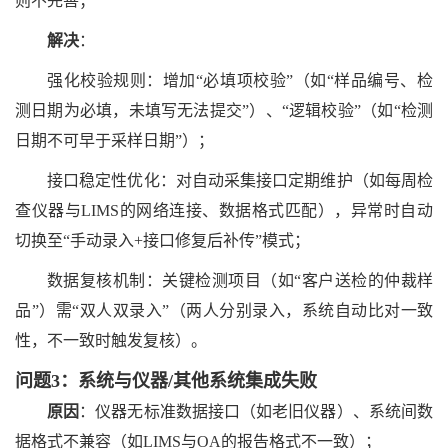
则不完善；
解决
：
强化校验规则：增加
“必填项校验”（如“样品编号、检
测日期为必填，未填写无法提交”）、“逻辑校验”（如“检测
日期不可早于采样日期”）；
接口稳定性优化：对自动采集接口定期维护（如每周检
查仪器与
LIMS的网络连接、数据格式匹配），异常时自动
切换至“手动录入+接口修复后补传”模式；
数据复核机制：关键检测项目（如
“客户送检的仲裁样
品”）需“双人双录入”（两人分别录入，系统自动比对一致
性，不一致时触发复核）。
问题
3：系统与仪器/其他系统集成失败
原因
：仪器无标准数据接口（如老旧仪器）、系统间数
据格式不兼容（如
LIMS与OA的报告格式不一致）；