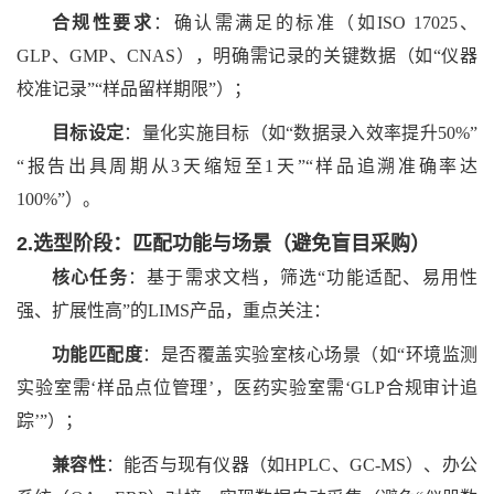
合规性要求
：确认需满足的标准（如
ISO 17025、
GLP、GMP、CNAS），明确需记录的关键数据（如“仪器
校准记录”“样品留样期限”）；
目标设定
：量化实施目标（如
“数据录入效率提升50%”
“报告出具周期从3天缩短至1天”“样品追溯准确率达
100%”）。
2.选型阶段：匹配功能与场景（避免盲目采购）
核心任务
：基于需求文档，筛选
“功能适配、易用性
强、扩展性高”的LIMS产品，重点关注：
功能匹配度
：是否覆盖实验室核心场景（如
“环境监测
实验室需‘样品点位管理’，医药实验室需‘GLP合规审计追
踪’”）；
兼容性
：能否与现有仪器（如
HPLC、GC-MS）、办公