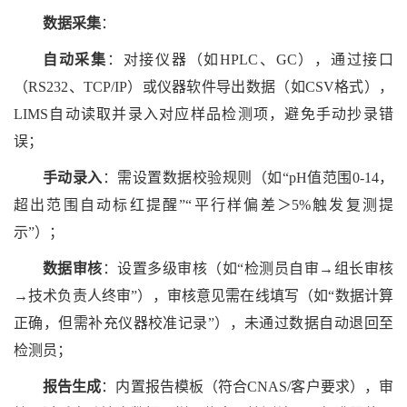
数据采集
：
自动采集
：对接仪器（如
HPLC、GC），通过接口
（RS232、TCP/IP）或仪器软件导出数据（如CSV格式），
LIMS自动读取并录入对应样品检测项，避免手动抄录错
误；
手动录入
：需设置数据校验规则（如
“pH值范围0-14，
超出范围自动标红提醒”“平行样偏差＞5%触发复测提
示”）；
数据审核
：设置多级审核（如
“检测员自审→组长审核
→技术负责人终审”），审核意见需在线填写（如“数据计算
正确，但需补充仪器校准记录”），未通过数据自动退回至
检测员；
报告生成
：内置报告模板（符合
CNAS/客户要求），审