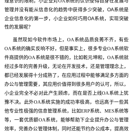
理意识的限制，小企业对
OA
系统的认识
使得自身在发展与
管理并没有能从信息化的趋势中获得多少突破，OA
系统是
企业信息化的第一步，
小企业如何巧用OA
系统
，实现突破
性的发展呢？
虽然现如今软件市场上，
OA
系统品质良莠不齐，有些
OA
系统的确实反响不好，但是事实上，很多专业
OA
系统软
件商提供的
OA
系统是很不错的，比如乾元坤和，
OA
系统就
经过多年的完善升级，无论在开发技术，还是管理理念上，
都已经发展得十分成熟了，在应用过程中能够满足多方面的
办公与管理需要，其应用价值得到很多用户的认可，所以，
小企业完全不必对此产生顾虑，而在是否上线
OA
系统上犹
豫不决。此外
OA
系统实施的成功率极高，也远高于一些其
他专业性极强的信息管理系统，比如
ERP
系统、
MES
系统等
等，一套优质额
OA
系统，能够帮助下企业提升办公与管理
效率，完善办公管理体制，同时还能节约办公成本，提高效