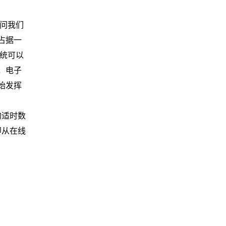
问我们
占据一
统可以
，电子
始发挥
的适时数
即从在线
。