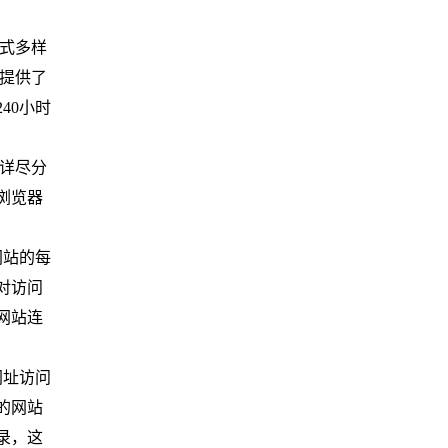
式多样
还提供了
40小时
详尽分
浏览器
网站的每
对访问
网站连
网址访问
的网站
录，这