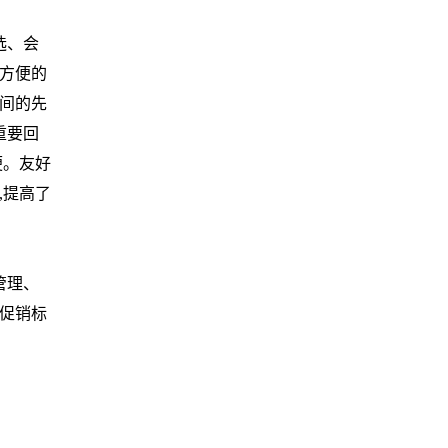
选、会
方便的
间的先
重要回
便。友好
,提高了
管理、
促销标