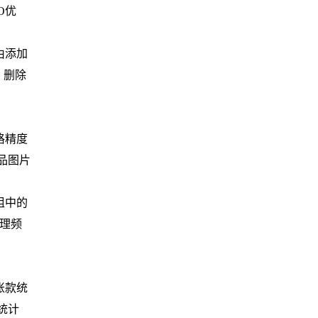
O优
由添加
；删除
格精度
品图片
组中的
理频
账款统
统计