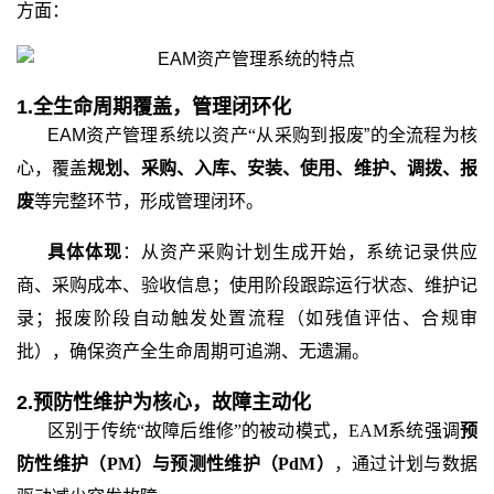
方面：
1.
全生命周期覆盖，管理闭环化
EAM
资产管理系统
以资产
“从
采购
到
报废
”的全流程为核
心，覆盖
规划、采购、入库、安装、使用、维护、调拨、报
废
等完整环节，形成管理闭环。
具体体现
：从资产采购计划生成开始，系统记录供应
商、采购成本、验收信息；使用阶段跟踪运行状态、维护记
录；报废阶段自动触发处置流程（如残值评估、合规审
批），确保资产全生命周期可追溯、无遗漏。
2.
预防性维护为核心，故障主动化
区别于传统
“故障后维修”的被动模式，EAM
系统
强调
预
防性维护（
PM）与预测性维护（PdM）
，通过计划与数据