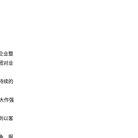
企业整
团对业
持续的
大作强
到以客
争、服