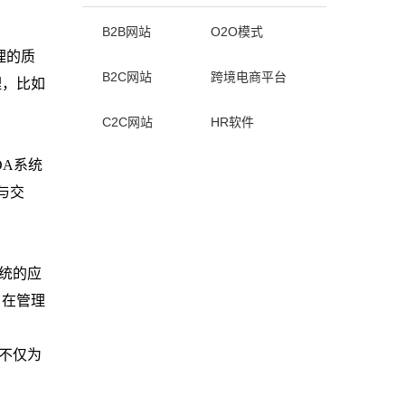
B2B网站
O2O模式
理的质
B2C网站
跨境电商平台
理，比如
C2C网站
HR软件
OA
系统
与交
统
的应
，在管理
不仅为