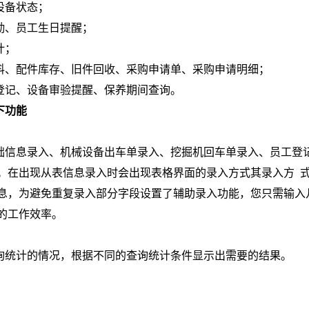
设备状态；
勤、员工生日提醒；
计；
料、配件库存、旧件回收、采购申请单、采购申请明细；
登记、设备审验提醒、保养期间查询。
下功能
础信息录入、机械设备出车单录入、挖掘机回车单录入、员工登
。在出现从表信息录入时会出现表格界面的录入方式其录入方 
息，为避免重复录入部分字段设置了辅助录入功能，您只需输入
的工作效率。
询统计的情况，根据不同的查询统计条件显示出需要的结果。