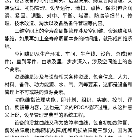
汰，包含设备的可行性研究、选型决策、购置合同管理、安
装调试、初期管理、设备运行、清扫、点检、保养(包含润
滑、紧固、调整、对中、平衡、堵漏、防腐等细节)、修
理、技术改造、淘汰以及备品备件管理等内容。
三维空间上的全寿命周期管理涉及空间维、资源维和功
能维，如果再加上全寿命周期本身的时间维，就形成四维系
统。
空间维即从生产环境、车间、生产线、设备、总成(部
件)，直到零件，由表及里，步步深入，涉及空间维上的各
个要素。
资源维是涉及与设备相关各种资源，包含信息、人力、
材料、备件、动力能源、水、气、汽等要素，这都是设备和
管理上不可或缺的资源要素。
功能维指管理功能，即计划、组织、实施、控制、评
价、反馈等内容，这也是广义的PDCA循环过程。从这种意
义上说，设备管理是典型的系统工程。
设备的浴盆曲线又称为故障率曲线，包含初始故障期、
偶发故障期(也称随机故障期)和耗损故障期三部分。因为其