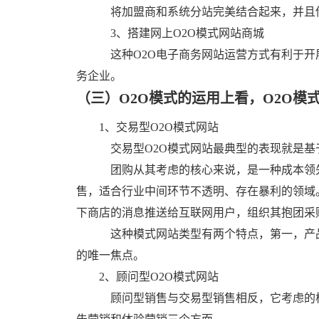
将加盟商和系统分站完美结合起来，并且
3、搭建网上
O2O模式网站
商城
这种
O2O电子商务网站运营方式有利于
开
务企业。
（三）O2O模式的运用上看，
O2O模
1、交易型O2O模式网站
交易型O2O
模式网站
最典型的表现就是基
团购从其考虑的核心来说，是一种成本领
售，适合行业中间环节不透明、存在暴利的领域。
下商店的消息推送给互联网用户，组织其抱团采
这种
模式网站类型
有两个特点，第一，产
的唯一焦点。
2、顾问型O2O模式网站
顾问型销售与交易型销售相反，它考虑的