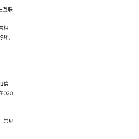
在互联
告相
好坏。
扣信
O2O
。常见