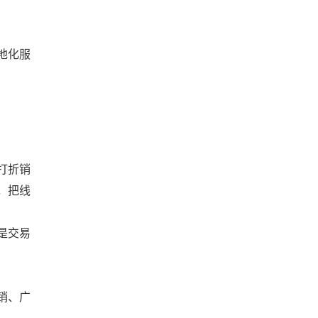
地化服
打折销
，把线
是交易
销、广