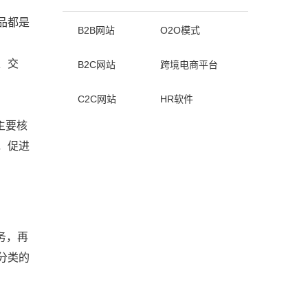
品都是
B2B网站
O2O模式
、交
B2C网站
跨境电商平台
C2C网站
HR软件
）主要核
，促进
务，再
分类的