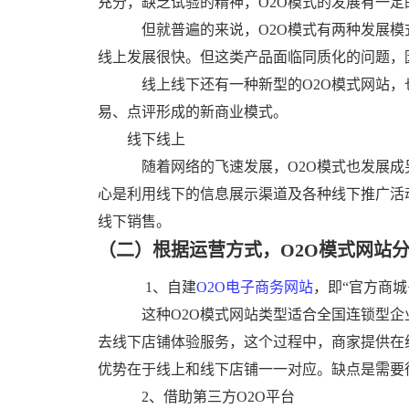
充分，缺乏试验的精神，O2O模式的发展有一定
但就普遍的来说，O2O模式有两种发展模
线上发展很快。但这类产品面临同质化的问题，
线上线下还有一种
新型的
O2O模式网站
易、点评形成的新商业模式。
线下线上
随着网络的飞速发展，O2O模式也发展成另一种方
心是利用线下的信息展示渠道及各种线下推广活
线下销售。
（二）根据运营方式，
O2O
模式网站
1、自建
O2O电子商务网站
，即“官方商城
这种
O2O模式网站类型
适合全国连锁型企
去线下店铺体验服务，这个过程中，商家提供在
优势在于线上和线下店铺一一对应。缺点是需要
2、借助第三方
O2O平台