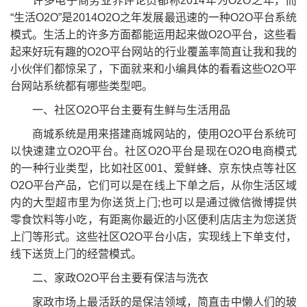
许多电子商务业界评论员都称2014年为O2O之年，而
“生活O2O”是2014O2O之年发展最迅速的一种O2O平台系统
模式。生活上的许多方面都能运用起来做O2O平台，这些看
起来好玩有趣的O2O平台网站的行业覆盖率简直让我和我的
小伙伴们都惊呆了，下面就来和小编具体的看看这些O2O平
台网站系统都有哪些类型吧。
一、社区O2O平台主要有生鲜与生活用品
商城系统是用来搭建商城网站的，使用O2O平台系统可
以快速建立O2O平台。社区O2O平台是现在O2O电商模式
的一种行业类型，比如社区001、爱鲜蜂、京东快点等社区
O2O平台产品，它们可以是在线上下单之后，从你生活区域
内的大型超市里为你送货上门;也可以是通过微信微博提供
零食饮料等小吃，有距离你最近的小区便利店店主为您送货
上门等形式。这些社区O2O平台小店，实现线上下单支付，
线下送货上门的经营模式。
二、家政O2O平台主要有保洁与洗衣
家政市场上最活跃的是保洁领域，简直击中懒人们的玻