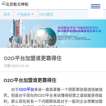
首页
产品服务
O2O模式
O2O平台加盟谁更靠得住
日期:2024-12-19
O2O平台加盟谁更靠得住
对于
O2O平台
来说一直笼罩着一个阴影那就是烧钱被烧
死，但是对于现在的O2O平台来说懂得经营之道就能获得盈
利，那么现在就有一个问题那就是对于一般的企业想要加盟