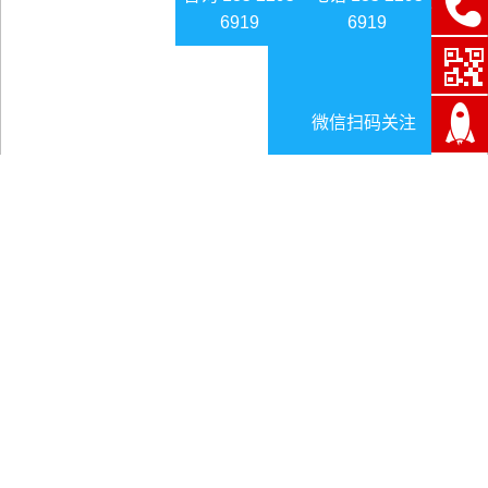
6919
6919
微信扫码关注
中国首例无人驾驶新能源空铁下线
日期:2025-07-11
我国首列商品化无人驾驶新能源空铁竣工下线
的事件概
述如下：
一、无人驾驶新能源空铁事件背景